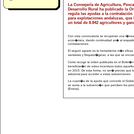
La Consejería de Agricultura, Pesca
Desarrollo Rural ha publicado la O
regula las ayudas a la contratación
para explotaciones andaluzas, que 
un total de 8.842 agricultores y ga
Con esta convocatoria se recuperan una l�nea 
econ�mica, dando continuidad as� al respaldo
contrataciones.
El seguro agrario es la herramienta m�s eficaz 
sanitarias y fitopatol�gicas, a las que se enc
Como recoge la orden publicada en el Bolet�n O
beneficiar�n de estos incentivos todos aquello
en 2015. De esta forma, no ser� preciso que l
adicional para acceder a estas subvenciones.
La cuant�a de la ayuda que concede el Gobiern
se suma a la subvenci�n que perciben los produ
(Enesa).