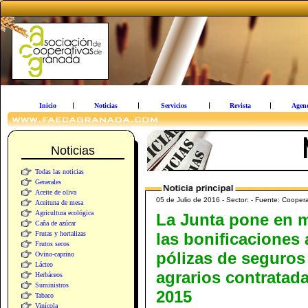
Inicio
Noticias
Servicios
Revista
Agen
Noticias
Todas las noticias
Generales
Aceite de oliva
05 de Julio de 2016 - Sector: - Fuente: Cooper
Aceituna de mesa
Agricultura ecológica
La Junta pone en 
Caña de azúcar
Frutas y hortalizas
las bonificaciones 
Frutos secos
pólizas de seguros
Ovino-caprino
Lácteo
agrarios contratad
Herbáceos
Suministros
2015
Tabaco
Vinícola