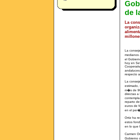
Gob
de l
La cons
organiz
alimenta
millone
La conseje
medianos a
el Gobier
hoy en Sev
Cooperativ
andaluces
respecto a
La consej
estimado, 
m�s de 900
directas a
contempla 
reparto de
euros de 
en el per
Ortiz ha 
estos fon
en lo que 
Carmen Ort
Gobierno 