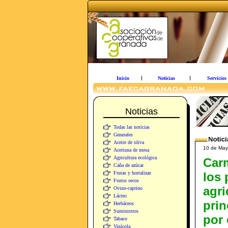
Inicio
Noticias
Servicios
Noticias
Todas las noticias
Generales
Aceite de oliva
10 de Mayo
Aceituna de mesa
Agricultura ecológica
Carm
Caña de azúcar
Frutas y hortalizas
los
Frutos secos
agri
Ovino-caprino
Lácteo
prin
Herbáceos
Suministros
por 
Tabaco
Vinícola