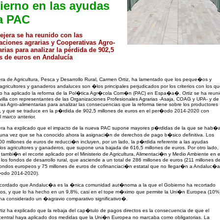
ierno en las ayudas
a PAC
ejera se ha reunido con las
aciones agrarias y Cooperativas Agro-
rias para analizar la pérdida de 902,5
s de euros en Andalucía
ra de Agricultura, Pesca y Desarrollo Rural, Carmen Ortiz, ha lamentado que los peque�os y
gricultores y ganaderos andaluces son �los principales perjudicados por los criterios con los q
no ha aplicado la reforma de la Pol�tica Agr�cola Com�n (PAC) en Espa�a�. Ortiz se ha reun
illa con representantes de las Organizaciones Profesionales Agrarias -Asaja, COAG y UPA- y de
as Agro-alimentarias para analizar las consecuencias que la reforma tiene sobre los productores
, y que se traduce en la p�rdida de 902,5 millones de euros en el per�odo 2014-2020 con
l marco anterior.
era ha explicado que el impacto de la nueva PAC supone mayores p�rdidas de la que se hab�
una vez que se ha conocido ahora la asignaci�n de derechos de pago b�sico definitiva. Los
 millones de euros de reducci�n incluyen, por un lado, la p�rdida referente a las ayudas
 los agricultores y ganaderos, que supone una bajada de 616,5 millones de euros. Por otro lado,
tambi�n el recorte aplicado por el Ministerio de Agricultura, Alimentaci�n y Medio Ambiente en e
 los fondos de desarrollo rural, que asciende a un total de 286 millones de euros (211 millones d
fondos europeos y 75 millones de euros de cofinanciaci�n estatal que no llegar�n a Andaluc�a
�odo 2014-2020).
recordado que Andaluc�a es la �nica comunidad aut�noma a la que el Gobierno ha recortado
dos, y que lo ha hecho en un 9,8%, casi en el tope m�ximo que permite la Uni�n Europea (10%
ha considerado un �agravio comparativo significativo�.
iz ha explicado que la rebaja del cap�tulo de pagos directos es la consecuencia de que el
central haya aplicado dos medidas que la Uni�n Europea no marcaba como obligatorias. La