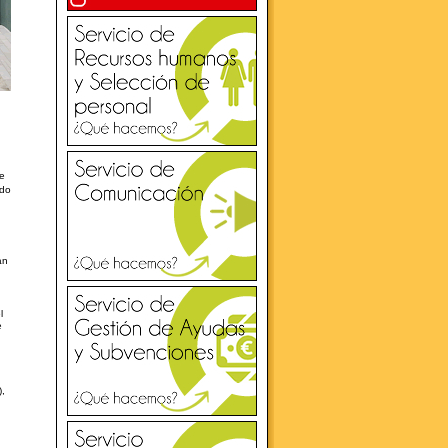
ue
ido
an
l
e
),