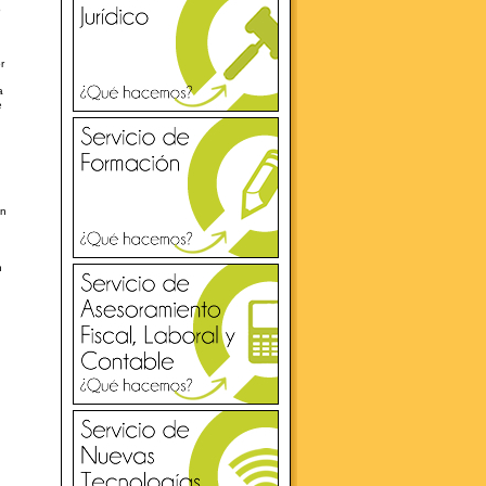
o
r
a
e
en
n