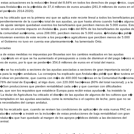
 estas actuaciones es la reducci�n lineal del 8,64% en todos los derechos de pago �nico, cuy
para Andaluc�a es la p�rdida de 37,4 millones de euros anuales (261,9 millones de euros en el
del per�odo 2014-2020).
ra ha criticado que es la primera vez que se aplica este recorte lineal a todos los beneficiarios po
dependientemente de la cuant�a total de sus ayudas, ya que hasta ahora cuando hab�a alguna
 de ajuste siempre quedaban exentos los beneficiarios que perciben menos de 5.000 euros. Est
 tenido un enorme impacto en Andaluc�a, pues m�s del 80% de los beneficiarios de ayudas d
 la comunidad aut�noma, unos 208.000, perciben menos de 5.000 euros. �Andaluc�a pidi�
ntuvieran exentos de este recorte a los peque�os agricultores que perciben menos de 5.000
 el Gobierno no tuvo en cuenta ese planteamiento�, ha lamentado Ortiz.
ociadas
a de estas medidas no impuestas por Bruselas son los cambios realizados en las ayudas
 cap�tulo en el que se ha aumentado el presupuesto a costa de disminuir el del pago b�sico 
nes de euros, por lo que se perder�n 354,6 millones de euros en el total del marco.
s se ha excluido a sectores de las ayudas asociadas a sectores de gran importancia social y
 para la regi�n andaluza. La consejera ha explicado que Andaluc�a pidi� que �se tuviera e
l olivar en pendiente, que cuenta con m�s de 400.000 hect�reas en la Comunidad Aut�noma
76% del total de Espa�a); al trigo duro, con 220.000 hect�reas (60% del total nacional); y a la
 �Son producciones que pierden rentabilidad cada a�o y que cuentan con dificultades
s, que son los requisitos que establece Europa para recibir estas ayudas�, ha insistido la
 La titular de Agricultura ha criticado el dise�o de las ayudas de algunos de los cultivos que s�
templados en las ayudas asociadas, como la remolacha o el caprino de leche, pero que no se
as necesidades del campo andaluz.
iz ha recalcado que, cuando se revisen las condiciones de aplicaci�n de esta nueva PAC en
luc�a volver� a insistir en la inclusi�n de estas producciones de baja rentabilidad con gran
ndaluc�a que han quedado al margen de los apoyos p�blicos debido a las decisiones del
entral.