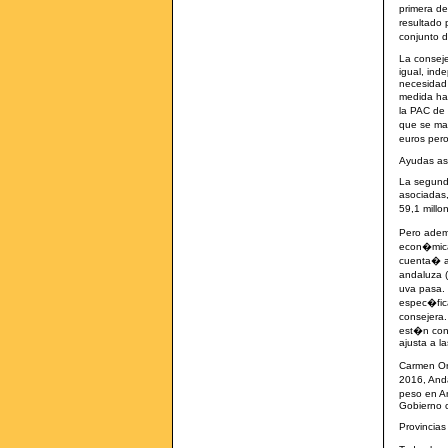
primera de
resultado 
conjunto 
La conseje
igual, in
necesidad
medida ha
la PAC de
que se ma
euros pero
Ayudas as
La segund
asociadas,
59,1 millo
Pero adem�
econ�mica
cuenta� a
andaluza (
uva pasa.
espec�fica
consejera.
est�n con
ajusta a l
Carmen Ort
2016, Anda
peso en A
Gobierno c
Provincias