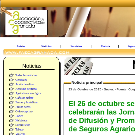
Inicio
Noticias
Servicios
Revista
Agen
Noticias
Todas las noticias
Generales
Aceite de oliva
Aceituna de mesa
23 de Octubre de 2015 - Sector: - Fuente: Coo
Agricultura ecológica
Caña de azúcar
El 26 de octubre se
Frutas y hortalizas
Frutos secos
celebrarán las Jor
Ovino-caprino
Lácteo
de Difusión y Pro
Herbáceos
Suministros
de Seguros Agrario
Tabaco
Vinícola