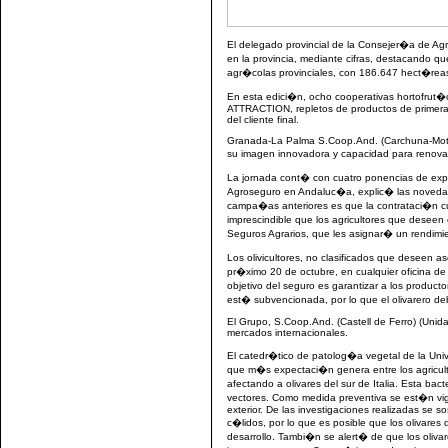
El delegado provincial de la Consejer�a de Agri
en la provincia, mediante cifras, destacando q
agr�colas provinciales, con 186.647 hect�reas
En esta edici�n, ocho cooperativas hortofrut�
ATTRACTION, repletos de productos de primera 
del cliente final.
Granada-La Palma S.Coop.And. (Carchuna-Motril
su imagen innovadora y capacidad para renova
La jornada cont� con cuatro ponencias de expert
Agroseguro en Andaluc�a, explic� las novedade
campa�as anteriores es que la contrataci�n
imprescindible que los agricultores que deseen 
Seguros Agrarios, que les asignar� un rendimien
Los olivicultores, no clasificados que deseen 
pr�ximo 20 de octubre, en cualquier oficina de
objetivo del seguro es garantizar a los produc
est� subvencionada, por lo que el olivarero d
El Grupo, S.Coop.And. (Castell de Ferro) (Unid
mercados internacionales.
El catedr�tico de patolog�a vegetal de la Un
que m�s expectaci�n genera entre los agriculto
afectando a olivares del sur de Italia. Esta ba
vectores. Como medida preventiva se est�n vigi
exterior. De las investigaciones realizadas se s
c�lidos, por lo que es posible que los olivar
desarrollo. Tambi�n se alert� de que los oliva