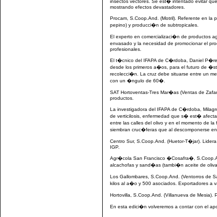
insectos vectores. Se est� intentado evitar que
mostrando efectos devastadores.
Procam, S.Coop.And. (Motril). Referente en l
pepino) y producci�n de subtropicales.
El experto en comercializaci�n de productos ag
envasado y la necesidad de promocionar el pro
profesionales.
El t�cnico del IFAPA de C�rdoba, Daniel P�re
desde los primeros a�os, para el futuro de �st
recolecci�n. La cruz debe situarse entre un me
con un �ngulo de 60�.
SAT Hortoventas-Tres Mar�as (Ventas de Zafarra
productos.
La investigadora del IFAPA de C�rdoba, Milagr
de verticilosis, enfermedad que s� est� afecta
entre las calles del olivo y en el momento de la 
siembran cruc�feras que al descomponerse en el
Centro Sur, S.Coop.And. (Huetor-T�jar). Lide
IGP.
Agr�cola San Francisco �Cosafra�, S.Coop.An
alcachofas y sand�as (tambi�n aceite de oliva
Los Gallombares, S.Coop.And. (Ventorros de S
kilos al a�o y 500 asociados. Exportadores a 
Hortovilla, S.Coop.And. (Villanueva de Mesia)
En esta edici�n volveremos a contar con el apo