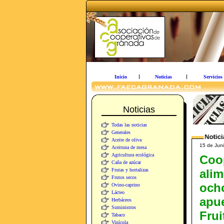
Inicio
Noticias
Servicios
Noticias
Todas las noticias
Generales
Aceite de oliva
15 de Juni
Aceituna de mesa
Agricultura ecológica
Coo
Caña de azúcar
Frutas y hortalizas
alim
Frutos secos
och
Ovino-caprino
Lácteo
apu
Herbáceos
Suministros
Frui
Tabaco
Vinícola