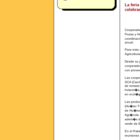
La feri
celebra
Cooperativ
Frutas y H
coordinac
anual.
Para esta
Agricultur
Desde su p
cooperativ
con prove
Las cooper
SCA (Carch
de tomate;
holand�s, 
en ecol�gi
Las produ
(Hu�tor T
de Hu�tor
Agr�cola 
adem�s de
verde de E
En el Pab
reuniones 