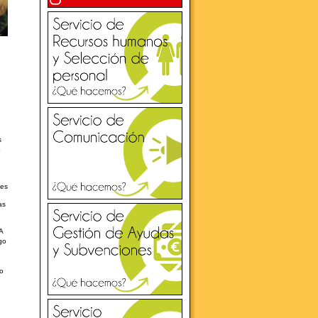
s
o
des
as
A
go
o