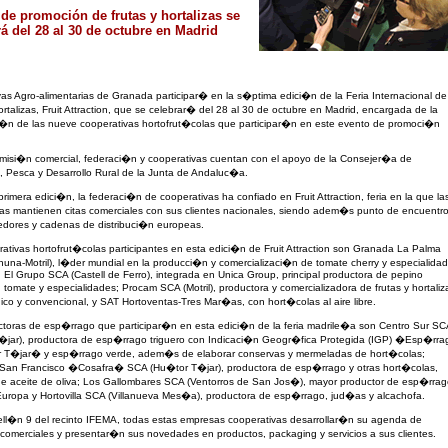
a de promoción de frutas y hortalizas se
rá del 28 al 30 de octubre en Madrid
as Agro-alimentarias de Granada participar� en la s�ptima edici�n de la Feria Internacional de
ortalizas, Fruit Attraction, que se celebrar� del 28 al 30 de octubre en Madrid, encargada de la
i�n de las nueve cooperativas hortofrut�colas que participar�n en este evento de promoci�n
 misi�n comercial, federaci�n y cooperativas cuentan con el apoyo de la Consejer�a de
a, Pesca y Desarrollo Rural de la Junta de Andaluc�a.
rimera edici�n, la federaci�n de cooperativas ha confiado en Fruit Attraction, feria en la que la
as mantienen citas comerciales con sus clientes nacionales, siendo adem�s punto de encuentr
edores y cadenas de distribuci�n europeas.
ativas hortofrut�colas participantes en esta edici�n de Fruit Attraction son Granada La Palma
una-Motril), l�der mundial en la producci�n y comercializaci�n de tomate cherry y especialida
 El Grupo SCA (Castell de Ferro), integrada en Unica Group, principal productora de pepino
tomate y especialidades; Procam SCA (Motril), productora y comercializadora de frutas y hortaliz
co y convencional, y SAT Hortoventas-Tres Mar�as, con hort�colas al aire libre.
ctoras de esp�rrago que participar�n en esta edici�n de la feria madrile�a son Centro Sur SC
�jar), productora de esp�rrago triguero con Indicaci�n Geogr�fica Protegida (IGP) �Esp�rra
 T�jar� y esp�rrago verde, adem�s de elaborar conservas y mermeladas de hort�colas;
San Francisco �Cosafra� SCA (Hu�tor T�jar), productora de esp�rrago y otras hort�colas,
 aceite de oliva; Los Gallombares SCA (Ventorros de San Jos�), mayor productor de esp�rrag
uropa y Hortovilla SCA (Villanueva Mes�a), productora de esp�rrago, jud�as y alcachofa.
ell�n 9 del recinto IFEMA, todas estas empresas cooperativas desarrollar�n su agenda de
comerciales y presentar�n sus novedades en productos, packaging y servicios a sus clientes.