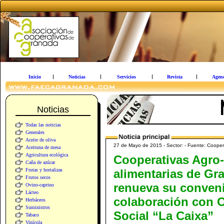
Inicio
Noticias
Servicios
Revista
Agen
Noticias
Todas las noticias
Generales
Aceite de oliva
27 de Mayo de 2015 - Sector: - Fuente: Cooper
Aceituna de mesa
Agricultura ecológica
Cooperativas Agro-
Caña de azúcar
Frutas y hortalizas
alimentarias de Gr
Frutos secos
renueva su conven
Ovino-caprino
Lácteo
colaboración con 
Herbáceos
Suministros
Social “La Caixa”
Tabaco
Vinícola