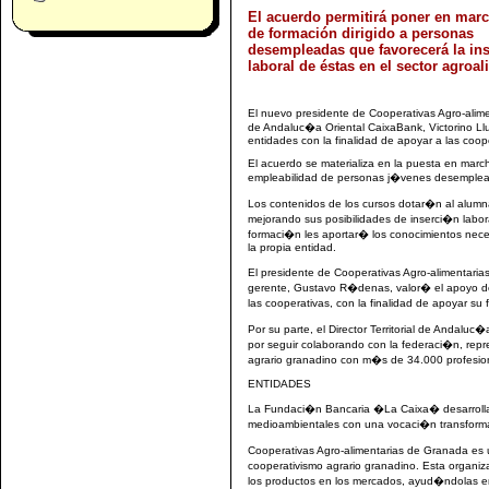
El acuerdo permitirá poner en mar
de formación dirigido a personas
desempleadas que favorecerá la in
laboral de éstas en el sector agroal
El nuevo presidente de Cooperativas Agro-aliment
de Andaluc�a Oriental CaixaBank, Victorino L
entidades con la finalidad de apoyar a las coop
El acuerdo se materializa en la puesta en mar
empleabilidad de personas j�venes desempleada
Los contenidos de los cursos dotar�n al alu
mejorando sus posibilidades de inserci�n labor
formaci�n les aportar� los conocimientos nece
la propia entidad.
El presidente de Cooperativas Agro-alimentari
gerente, Gustavo R�denas, valor� el apoyo de es
las cooperativas, con la finalidad de apoyar s
Por su parte, el Director Territorial de Andalu
por seguir colaborando con la federaci�n, repre
agrario granadino con m�s de 34.000 profesion
ENTIDADES
La Fundaci�n Bancaria �La Caixa� desarrolla p
medioambientales con una vocaci�n transform
Cooperativas Agro-alimentarias de Granada es 
cooperativismo agrario granadino. Esta organi
los productos en los mercados, ayud�ndolas e