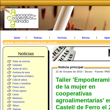
Inicio
Noticias
Servicios
Revista
Agen
Noticias
Todas las noticias
Generales
Aceite de oliva
22 de Octubre de 2014 - Sector: - Fuente: FA
Aceituna de mesa
Agricultura ecológica
Taller 'Empoderam
Caña de azúcar
Frutas y hortalizas
de la mujer en
Frutos secos
Ovino-caprino
cooperativas
Lácteo
Herbáceos
agroalimentarias' e
Suministros
Castell de Ferro el 
Tabaco
Vinícola