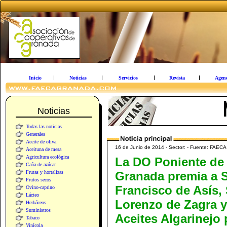
Inicio
Noticias
Servicios
Revista
Agen
Noticias
Todas las noticias
Generales
Aceite de oliva
16 de Junio de 2014 - Sector: - Fuente: FAEC
Aceituna de mesa
Agricultura ecológica
La DO Poniente de
Caña de azúcar
Frutas y hortalizas
Granada premia a 
Frutos secos
Francisco de Asís,
Ovino-caprino
Lácteo
Lorenzo de Zagra y
Herbáceos
Suministros
Aceites Algarinejo 
Tabaco
Vinícola