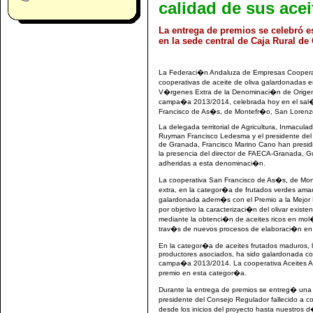
calidad de sus acei
La entrega de premios se celebró e
en la sede central de Caja Rural de
La Federaci�n Andaluza de Empresas Cooperati
cooperativas de aceite de oliva galardonadas e
V�rgenes Extra de la Denominaci�n de Origen
campa�a 2013/2014, celebrada hoy en el sal�
Francisco de As�s, de Montefr�o, San Lorenzo 
La delegada territorial de Agricultura, Inmacul
Ruyman Francisco Ledesma y el presidente de
de Granada, Francisco Marino Cano han presidi
la presencia del director de FAECA-Granada, 
adheridas a esta denominaci�n.
La cooperativa San Francisco de As�s, de Monte
extra, en la categor�a de frutados verdes amar
galardonada adem�s con el Premio a la Mejor E
por objetivo la caracterizaci�n del olivar exist
mediante la obtenci�n de aceites ricos en mol
trav�s de nuevos procesos de elaboraci�n en
En la categor�a de aceites frutados maduros,
productores asociados, ha sido galardonada con 
campa�a 2013/2014. La cooperativa Aceites Alg
premio en esta categor�a.
Durante la entrega de premios se entreg� una d
presidente del Consejo Regulador fallecido a c
desde los inicios del proyecto hasta nuestro