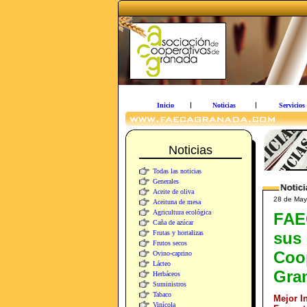
Inicio
Noticias
Servicios
Noticias
Todas las noticias
Generales
Aceite de oliva
28 de May
Aceituna de mesa
Agricultura ecológica
FAE
Caña de azúcar
Frutas y hortalizas
sus 
Frutos secos
Coo
Ovino-caprino
Lácteo
Gra
Herbáceos
Suministros
Tabaco
Mejor I
Vinícola