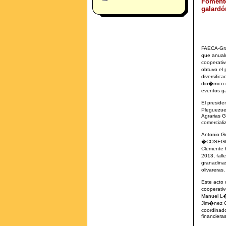
Fomento
galardó
FAECA-Gra
que anualm
cooperativ
obtuvo el 
diversific
din�mico d
eventos g
El presid
Pleguezue
Agrarias G
comerciali
Antonio G
�COSEGUR�
Clemente F
2013, fall
granadinas
olivareras
Este acto 
cooperativ
Manuel L�p
Jim�nez G
coordinad
financiera