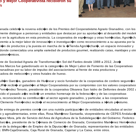
 y Mejor Cooperativista recibieron su
n
nada celebr� la novena edici�n de los Premios del Cooperativismo Agrario Granadino, con los
ente distingue a personas y entidades que destacan por su aportaci�n al desarrollo del model
o en la agricultura en esta provincia. La cooperativa de esp�rrago y otras hort�colas, Agrol�ch
premio a la mejor labor de innovaci�n e investigaci�n como reconocimiento a su apuesta por la
aci�n de productos y la puesta en marcha de la �Tienda Agrol�char�, un espacio innovador y
onde comercializa una amplia variedad de productos gourmet, realizando catas, maridajes y otr
astron�micos.
ente de Sociedad Agraria de Transformaci�n Sol del Fardes desde 1988 a 2012, Jos�
los Marcos fue galardonado en la categor�a de Mejor Labor de Fomento de las Cooperativas
ranadinas por su labor de impulso del asociacionismo al frente de esta productora y
zadora de melocot�n y otros frutales de hueso.
uill�n Garc�a, ganadero de Hu�scar y socio fundador de la cooperativa de cordero segure�o
 recibi� el galard�n al Mejor Cooperativista por su compromiso con los valores cooperativo
ern�ndez Tenorio, presidente de la cooperativa Olivarera San Isidro de Deifontes desde 2002 
ecido el pasado a�o recibi� un emotivo homenaje de la federaci�n y de las cooperativas
, reconociendo su contribuci�n al sector agrario granadino, y particular, a las cooperativas
. Clemente Fern�ndez recibi� el reconocimiento al Mejor Cooperativista a t�tulo p�stumo.
de entrega de premios cont� con una nutrida participaci�n de entidades vinculadas al sector
o y agroalimentarias, entre ellas, Rosa Mart�nez Santaella, vicepresidenta de CEPES Andaluc
ez Mora, jefe de Servicio del Area de Agricultura de la Subdelegaci�n del Gobierno; Federico
arc�a, presidente de la C�mara de Comercio de Granada; Constantino Mart�nez Hern�ndez
or de la delegaci�n de Empleo de la Diputaci�n de Granada; representantes de las entidades
s: BMN-CajaGranada, Caja Rural de Granada, Cajamar y La Caixa, entre otros.