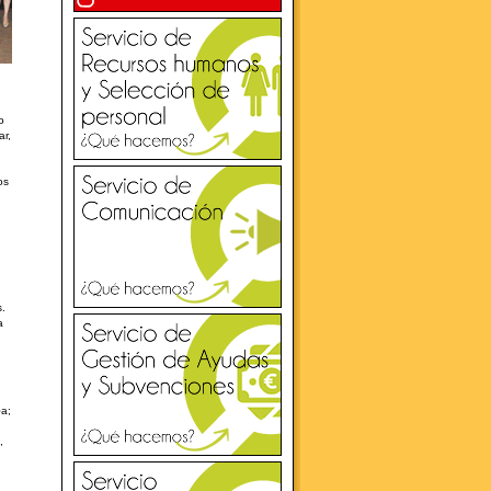
o
ar,
os
s.
a
�a;
,