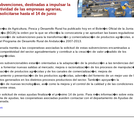
ubvenciones, destinadas a impulsar la
tividad de las empresas agrarias,
olicitarse hasta el 14 de junio
r�a de Agricultura, Pesca y Desarrollo Rural ha publicado hoy en el Bolet�n Oficial de la Junta
�a (BOJA) la orden por la que se efect�a la convocatoria y se aprueban las bases reguladora
oncesi�n de subvenciones para la transformaci�n y comercializaci�n de productos agr�colas, 
del Programa de Desarrollo Rural de Andaluc�a 2007-2013.
ada tramita a las cooperativas asociadas la solicitud de estas subvenciones encaminadas a
 competitividad del sector agroalimentario y contribuir a la creaci�n de valor a�adido de los
 agr�colas.
nes subvencionables estar�n orientadas a la adaptaci�n de la producci�n a las tendencias del
a fomentar nuevas salidas al mercado; mejora o racionalizaci�n de los procesos de manipulac
maci�n de productos agr�colas y de los canales de comercializaci�n; mejora de
namiento y presentaci�n de los productos agr�colas, adem�s del fomento de un mejor uso de 
os generados en los distintos procesos productivos del sector. Tambi�n apoyar�n la
i�n de nuevas tecnolog�as, as� como la mejora y el control de la calidad y de las condiciones
 entre otras.
e solicitud de estas ayudas finalizar� el pr�ximo 14 de junio. Para m�s informaci�n sobre esta
ria de ayudas, las cooperativas asociadas pueden contactar con el departamento de Ayudas de
anada.
en