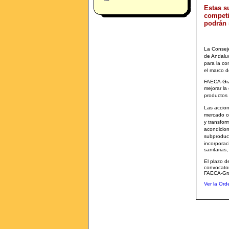
Estas s
competi
podrán s
La Conseje
de Andaluc
para la c
el marco 
FAECA-Gran
mejorar la
productos
Las accio
mercado o 
y transfor
acondicio
subproduct
incorporac
sanitarias,
El plazo d
convocato
FAECA-Gr
Ver la Ord