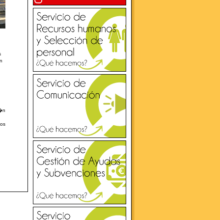
s
en
i�n
los