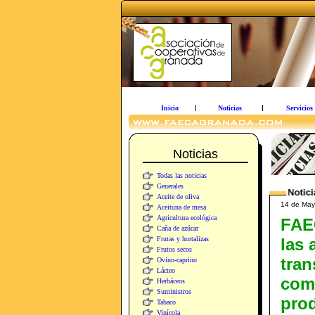
Inicio
Noticias
Servicios
Noticias
Todas las noticias
Generales
Aceite de oliva
14 de May
Aceituna de mesa
Agricultura ecológica
FAE
Caña de azúcar
Frutas y hortalizas
las 
Frutos secos
tran
Ovino-caprino
Lácteo
come
Herbáceos
Suministros
prod
Tabaco
Vinícola