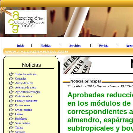
Inicio
Noticias
Servicios
Revista
Agen
Noticias
Todas las noticias
Generales
Aceite de oliva
21 de Abril de 2014 - Sector: - Fuente: FAECA
Aceituna de mesa
Agricultura ecológica
Aprobadas reducci
Caña de azúcar
Frutas y hortalizas
en los módulos de
Frutos secos
correspondientes a
Ovino-caprino
Lácteo
almendro, espárrag
Herbáceos
Suministros
subtropicales y bo
Tabaco
Vinícola