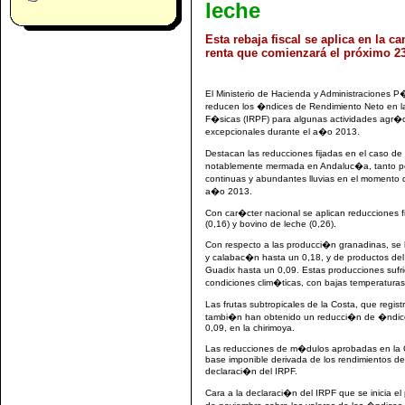
leche
Esta rebaja fiscal se aplica en la 
renta que comienzará el próximo 23
El Ministerio de Hacienda y Administraciones 
reducen los �ndices de Rendimiento Neto en la
F�sicas (IRPF) para algunas actividades agr�c
excepcionales durante el a�o 2013.
Destacan las reducciones fijadas en el caso de
notablemente mermada en Andaluc�a, tanto po
continuas y abundantes lluvias en el momento d
a�o 2013.
Con car�cter nacional se aplican reducciones f
(0,16) y bovino de leche (0,26).
Con respecto a las producci�n granadinas, se
y calabac�n hasta un 0,18, y de productos del o
Guadix hasta un 0,09. Estas producciones sufr
condiciones clim�ticas, con bajas temperatura
Las frutas subtropicales de la Costa, que regi
tambi�n han obtenido un reducci�n de �ndice 
0,09, en la chirimoya.
Las reducciones de m�dulos aprobadas en la O
base imponible derivada de los rendimientos de l
declaraci�n del IRPF.
Cara a la declaraci�n del IRPF que se inicia e