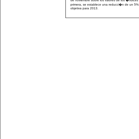
de noviembre sobre los valores de los �ndices
primera, se establece una reducci�n de un 5%
objetiva para 2013.