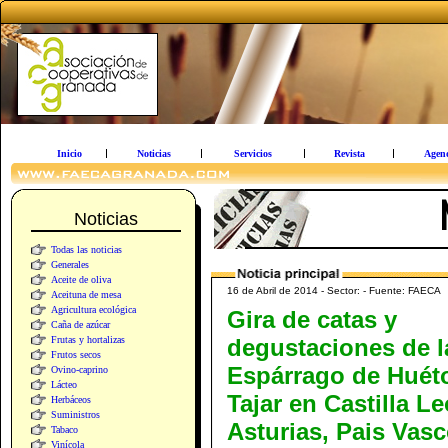
Inicio
Noticias
Servicios
Revista
Agen
Noticias
Todas las noticias
Generales
Aceite de oliva
16 de Abril de 2014 - Sector: - Fuente: FAECA
Aceituna de mesa
Agricultura ecológica
Gira de catas y
Caña de azúcar
Frutas y hortalizas
degustaciones de l
Frutos secos
Espárrago de Huét
Ovino-caprino
Lácteo
Tajar en Castilla Le
Herbáceos
Suministros
Asturias, Pais Vasc
Tabaco
Vinícola