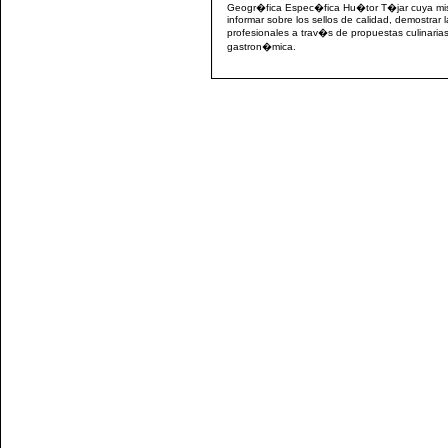
Geogr�fica Espec�fica Hu�tor T�jar cuya misi
informar sobre los sellos de calidad, demostrar l
profesionales a trav�s de propuestas culinarias 
gastron�mica.