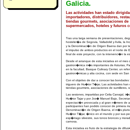
Galicia.
Las actividades han estado dirigida
importadores, distribuidores, resta
tiendas gourmets, asociaciones de 
supermercados, hoteles y futuros c
Tras una larga semana de presentaciones, degus
hosteler�a de Segovia, Valladolid y Avila, la
y la Denominaci�n de Origen Baena dan por ter
el impulso de ambos productos en el norte d
final de este proyecto, con la intervenci�n la 
Desde el arranque de esta iniciativa en el mes 
gastron�mica m�s importantes de Asturias, Pai
en la facultad, Basque Culinary Center, un refer
gastron�micas y alta cocina, con sede en San
Con el objetivo de dar a conocer las bondades
triguero de Hu�tor T�jar, Las actividades han e
tiendas gourmets, asociaciones de sumilleres, 
Las sesiones, impartidas por Celia Carvajal, 
Hu�tor Tajar y por Jos� Manuel Bajo, Secreta
expectaci�n provocada y al gran n�mero de as
participantes han podido conocer de primera man
Denominaci�n de Origen Baena, el m�s pluriv
Hu�tor T�jar, �nico en el mundo y por sus pecu
esp�rrago silvestre, sus tonos bronces y morad
carnosa.
Esta iniciativa es fruto de la estrategia de d