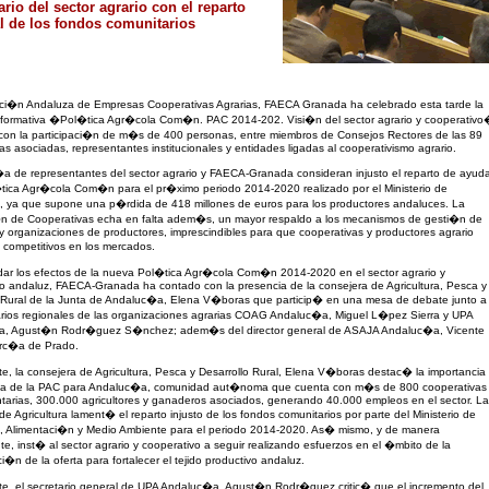
rio del sector agrario con el reparto
l de los fondos comunitarios
ci�n Andaluza de Empresas Cooperativas Agrarias, FAECA Granada ha celebrado esta tarde la
nformativa �Pol�tica Agr�cola Com�n. PAC 2014-202. Visi�n del sector agrario y cooperativo
con la participaci�n de m�s de 400 personas, entre miembros de Consejos Rectores de las 89
as asociadas, representantes institucionales y entidades ligadas al cooperativismo agrario.
 de representantes del sector agrario y FAECA-Granada consideran injusto el reparto de ayud
tica Agr�cola Com�n para el pr�ximo periodo 2014-2020 realizado por el Ministerio de
a, ya que supone una p�rdida de 418 millones de euros para los productores andaluces. La
n de Cooperativas echa en falta adem�s, un mayor respaldo a los mecanismos de gesti�n de
 organizaciones de productores, imprescindibles para que cooperativas y productores agrario
competitivos en los mercados.
dar los efectos de la nueva Pol�tica Agr�cola Com�n 2014-2020 en el sector agrario y
o andaluz, FAECA-Granada ha contado con la presencia de la consejera de Agricultura, Pesca y
o Rural de la Junta de Andaluc�a, Elena V�boras que particip� en una mesa de debate junto a
arios regionales de las organizaciones agrarias COAG Andaluc�a, Miguel L�pez Sierra y UPA
, Agust�n Rodr�guez S�nchez; adem�s del director general de ASAJA Andaluc�a, Vicente
rc�a de Prado.
te, la consejera de Agricultura, Pesca y Desarrollo Rural, Elena V�boras destac� la importancia
ca de la PAC para Andaluc�a, comunidad aut�noma que cuenta con m�s de 800 cooperativas
tarias, 300.000 agricultores y ganaderos asociados, generando 40.000 empleos en el sector. La
de Agricultura lament� el reparto injusto de los fondos comunitarios por parte del Ministerio de
ra, Alimentaci�n y Medio Ambiente para el periodo 2014-2020. As� mismo, y de manera
e, inst� al sector agrario y cooperativo a seguir realizando esfuerzos en el �mbito de la
i�n de la oferta para fortalecer el tejido productivo andaluz.
te, el secretario general de UPA Andaluc�a, Agust�n Rodr�guez critic� que el incremento del