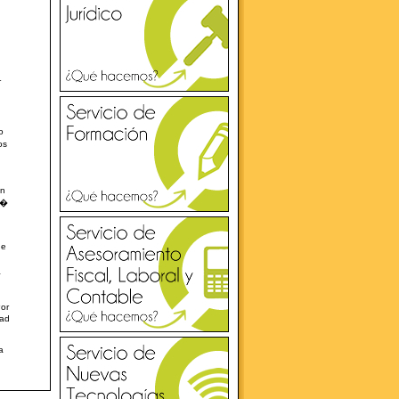
r
o
os
�n
h�
de
a
Por
dad
a