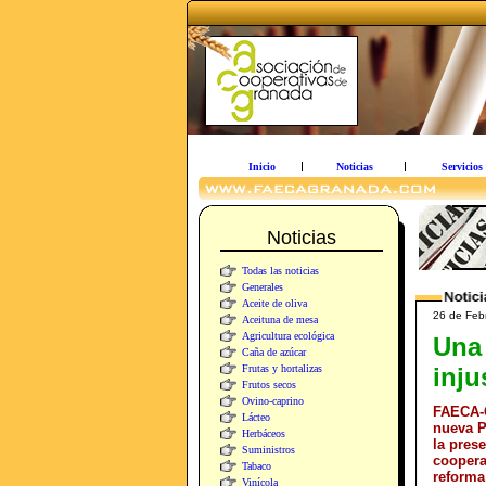
Inicio
Noticias
Servicios
Noticias
Todas las noticias
Generales
Aceite de oliva
26 de Febr
Aceituna de mesa
Agricultura ecológica
Una
Caña de azúcar
Frutas y hortalizas
inju
Frutos secos
Ovino-caprino
FAECA-G
Lácteo
nueva P
Herbáceos
la pres
Suministros
coopera
Tabaco
reforma
Vinícola