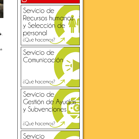
�,
as