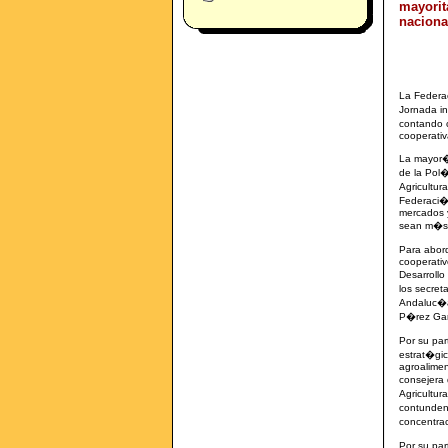
mayorita
naciona
La Federa
Jornada i
contando 
cooperativ
La mayor�a
de la Pol�
Agricultur
Federaci�
mercados y
sean m�s 
Para abor
cooperativ
Desarroll
los secret
Andaluc�a
P�rez Ga
Por su par
estrat�gi
agroalimen
consejera 
Agricultu
contundent
concentrac
Por su par