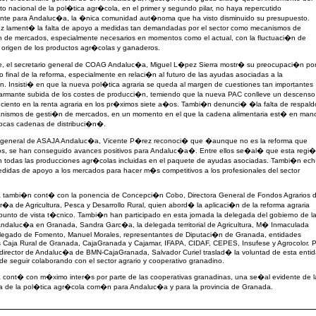
o nacional de la pol�tica agr�cola, en el primer y segundo pilar, no haya repercutido
ente para Andaluc�a, la �nica comunidad aut�noma que ha visto disminuido su presupuesto.
 lament� la falta de apoyo a medidas tan demandadas por el sector como mecanismos de
n de mercados, especialmente necesarios en momentos como el actual, con la fluctuaci�n de
 origen de los productos agr�colas y ganaderos.
e, el secretario general de COAG Andaluc�a, Miguel L�pez Sierra mostr� su preocupaci�n po
do final de la reforma, especialmente en relaci�n al futuro de las ayudas asociadas a la
. Insisti� en que la nueva pol�tica agraria se queda al margen de cuestiones tan importantes
larmante subida de los costes de producci�n, temiendo que la nueva PAC conlleve un descenso
 ciento en la renta agraria en los pr�ximos siete a�os. Tambi�n denunci� �la falta de respald
anismos de gesti�n de mercados, en un momento en el que la cadena alimentaria est� en man
ocas cadenas de distribuci�n�.
or general de ASAJA Andaluc�a, Vicente P�rez reconoci� que �aunque no es la reforma que
, se han conseguido avances positivos para Andaluc�a�. Entre ellos se�al� que esta regi
n todas las producciones agr�colas incluidas en el paquete de ayudas asociadas. Tambi�n ec
edidas de apoyo a los mercados para hacer m�s competitivos a los profesionales del sector
a tambi�n cont� con la ponencia de Concepci�n Cobo, Directora General de Fondos Agrarios 
r�a de Agricultura, Pesca y Desarrollo Rural, quien abord� la aplicaci�n de la reforma agraria
unto de vista t�cnico. Tambi�n han participado en esta jornada la delegada del gobierno de l
Andaluc�a en Granada, Sandra Garc�a, la delegada territorial de Agricultura, M� Inmaculada
delegado de Fomento, Manuel Morales, representantes de Diputaci�n de Granada, entidades
s Caja Rural de Granada, CajaGranada y Cajamar, IFAPA, CIDAF, CEPES, Insufese y Agrocolor. 
 director de Andaluc�a de BMN-CajaGranada, Salvador Curiel traslad� la voluntad de esta enti
 de seguir colaborando con el sector agrario y cooperativo granadino.
a cont� con m�ximo inter�s por parte de las cooperativas granadinas, una se�al evidente de l
ia de la pol�tica agr�cola com�n para Andaluc�a y para la provincia de Granada.