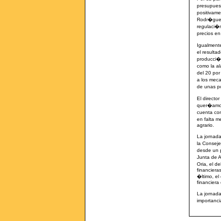
presupuest
positivam
Rodr�guez
regulaci�
precios en
Igualment
el resulta
producci�n
como la a
del 20 por
a los mec
de unas p
El direct
quer�amos
cuenta co
en falta m
agrario.
La jornad
la Conseje
desde un p
Junta de 
Oria, el 
financiera
�ltimo, el
financiera
La jornad
importanc