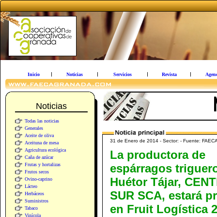
Inicio
Noticias
Servicios
Revista
Agen
Noticias
Todas las noticias
Generales
Aceite de oliva
31 de Enero de 2014 - Sector: - Fuente: FAEC
Aceituna de mesa
Agricultura ecológica
La productora de
Caña de azúcar
Frutas y hortalizas
espárragos triguer
Frutos secos
Huétor Tájar, CEN
Ovino-caprino
Lácteo
SUR SCA, estará p
Herbáceos
Suministros
en Fruit Logística 
Tabaco
Vinícola