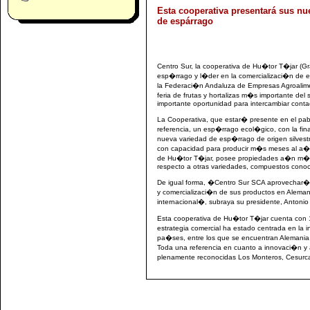
Esta cooperativa presentará sus nu
de espárrago
Centro Sur, la cooperativa de Hu�tor T�jar (G
esp�rrago y l�der en la comercializaci�n de
la Federaci�n Andaluza de Empresas Agroali
feria de frutas y hortalizas m�s importante del
importante oportunidad para intercambiar conta
La Cooperativa, que estar� presente en el p
referencia, un esp�rrago ecol�gico, con la fina
nueva variedad de esp�rrago de origen silvestr
con capacidad para producir m�s meses al a�o,
de Hu�tor T�jar, posee propiedades a�n m�s 
respecto a otras variedades, compuestos conocid
De igual forma, �Centro Sur SCA aprovechar� 
y comercializaci�n de sus productos en Aleman
internacional�, subraya su presidente, Antonio
Esta cooperativa de Hu�tor T�jar cuenta con 1
estrategia comercial ha estado centrada en la
pa�ses, entre los que se encuentran Alemania, I
Toda una referencia en cuanto a innovaci�n y 
plenamente reconocidas Los Monteros, Cesurca