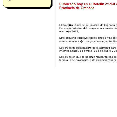
Publicado hoy en el Boletín oficial 
Provincia de Granada
El Bolet�n Oficial de la Provincia de Granada 
Convenio Colectivo del manipulado y envasado d
este a�o 2014.
Este convenio colectivo recoge cinco d�as de in
tareas de recepci�n, carga y descarga (Art.16)
Los d�as de paralizaci�n de la actividad para 
(Viernes Santo), 1 de mayo, 13 de octubre y 25
Los d�as en que se podr�n realizar tareas de
febrero, 1 de noviembre, 6 de diciembre y un fes