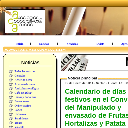
Inicio
Noticias
Servicios
Revista
Agen
Noticias
Todas las noticias
Generales
Aceite de oliva
09 de Enero de 2014 - Sector: - Fuente: FAEC
Aceituna de mesa
Agricultura ecológica
Calendario de días
Caña de azúcar
Frutas y hortalizas
festivos en el Con
Frutos secos
del Manipulado y
Ovino-caprino
Lácteo
envasado de Frutas
Herbáceos
Suministros
Hortalizas y Patata
Tabaco
Vinícola