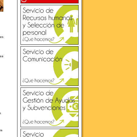
nes
nea
s
ra