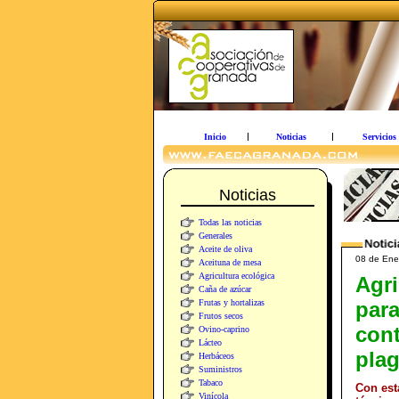
Inicio
Noticias
Servicios
Noticias
Todas las noticias
Generales
Aceite de oliva
08 de Ene
Aceituna de mesa
Agricultura ecológica
Agri
Caña de azúcar
Frutas y hortalizas
para
Frutos secos
cont
Ovino-caprino
Lácteo
pla
Herbáceos
Suministros
Tabaco
Con est
Vinícola