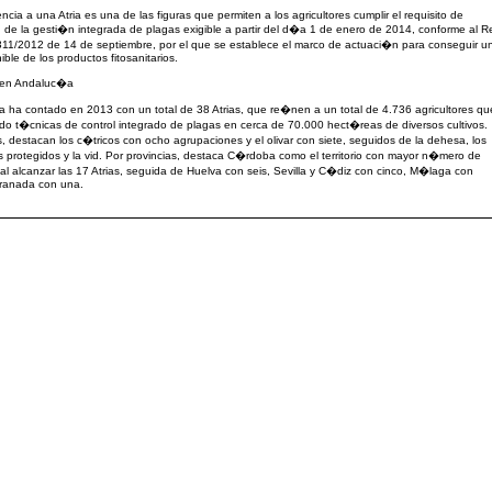
ncia a una Atria es una de las figuras que permiten a los agricultores cumplir el requisito de
 de la gesti�n integrada de plagas exigible a partir del d�a 1 de enero de 2014, conforme al R
11/2012 de 14 de septiembre, por el que se establece el marco de actuaci�n para conseguir u
ible de los productos fitosanitarios.
s en Andaluc�a
ha contado en 2013 con un total de 38 Atrias, que re�nen a un total de 4.736 agricultores qu
do t�cnicas de control integrado de plagas en cerca de 70.000 hect�reas de diversos cultivos.
s, destacan los c�tricos con ocho agrupaciones y el olivar con siete, seguidos de la dehesa, los
 protegidos y la vid. Por provincias, destaca C�rdoba como el territorio con mayor n�mero de
al alcanzar las 17 Atrias, seguida de Huelva con seis, Sevilla y C�diz con cinco, M�laga con
Granada con una.