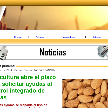
Revista
Agenda
Cooperativas
Interno
ro de 2014 - Sector: - Fuente: FAECA-GRANADA
cultura abre el plazo
 solicitar ayudas al
rol integrado de
gas
as ayudas se respalda el uso de