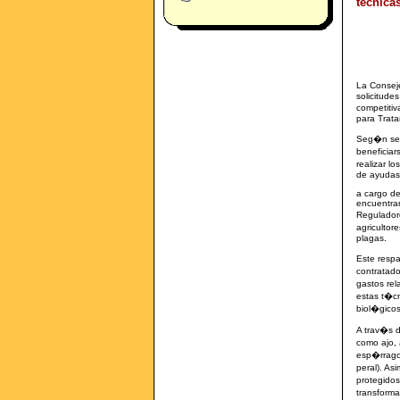
técnica
La Conseje
solicitude
competitiv
para Trata
Seg�n se p
beneficia
realizar l
de ayudas
a cargo de
encuentran
Reguladore
agricultor
plagas.
Este respa
contratado
gastos rel
estas t�cn
biol�gicos
A trav�s d
como ajo, 
esp�rrago 
peral). As
protegidos
transforma