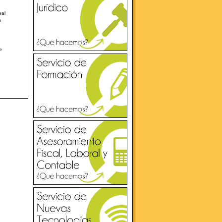
eal
n
e