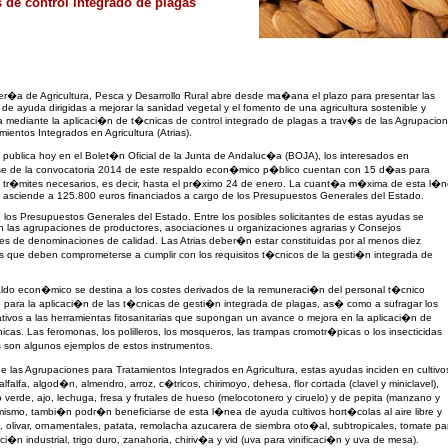
s de control integrado de plagas
r�a de Agricultura, Pesca y Desarrollo Rural abre desde ma�ana el plazo para presentar las
s de ayuda dirigidas a mejorar la sanidad vegetal y el fomento de una agricultura sostenible y
a mediante la aplicaci�n de t�cnicas de control integrado de plagas a trav�s de las Agrupacio
mientos Integrados en Agricultura (Atrias).
ublica hoy en el Bolet�n Oficial de la Junta de Andaluc�a (BOJA), los interesados en
rse de la convocatoria 2014 de este respaldo econ�mico p�blico cuentan con 15 d�as para
os tr�mites necesarios, es decir, hasta el pr�ximo 24 de enero. La cuant�a m�xima de esta l�
 asciende a 125.800 euros financiados a cargo de los Presupuestos Generales del Estado.
 los Presupuestos Generales del Estado. Entre los posibles solicitantes de estas ayudas se
 las agrupaciones de productores, asociaciones u organizaciones agrarias y Consejos
s de denominaciones de calidad. Las Atrias deber�n estar constituidas por al menos diez
es que deben comprometerse a cumplir con los requisitos t�cnicos de la gesti�n integrada de
ldo econ�mico se destina a los costes derivados de la remuneraci�n del personal t�cnico
 para la aplicaci�n de las t�cnicas de gesti�n integrada de plagas, as� como a sufragar los
ativos a las herramientas fitosanitarias que supongan un avance o mejora en la aplicaci�n de
icas. Las feromonas, los polilleros, los mosqueros, las trampas cromotr�picas o los insecticidas
 son algunos ejemplos de estos instrumentos.
e las Agrupaciones para Tratamientos Integrados en Agricultura, estas ayudas inciden en cultivo
alfalfa, algod�n, almendro, arroz, c�tricos, chirimoyo, dehesa, flor cortada (clavel y miniclavel),
verde, ajo, lechuga, fresa y frutales de hueso (melocotonero y ciruelo) y de pepita (manzano y
imismo, tambi�n podr�n beneficiarse de esta l�nea de ayuda cultivos hort�colas al aire libre y
, olivar, ornamentales, patata, remolacha azucarera de siembra oto�al, subtropicales, tomate pa
ci�n industrial, trigo duro, zanahoria, chiriv�a y vid (uva para vinificaci�n y uva de mesa).