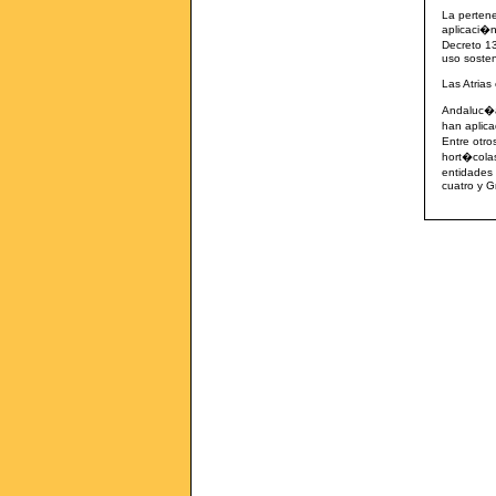
La pertene
aplicaci�n
Decreto 13
uso sosten
Las Atria
Andaluc�a 
han aplica
Entre otro
hort�colas
entidades 
cuatro y 