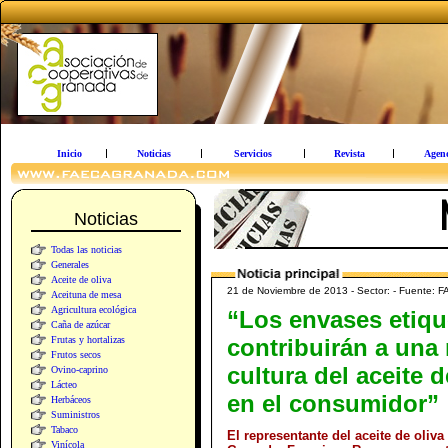
Inicio
Noticias
Servicios
Revista
Agen
Noticias
Todas las noticias
Generales
Aceite de oliva
21 de Noviembre de 2013 - Sector: - Fuente:
Aceituna de mesa
Agricultura ecológica
“Los envases etiq
Caña de azúcar
Frutas y hortalizas
contribuirán a una
Frutos secos
cultura del aceite d
Ovino-caprino
Lácteo
en el consumidor”
Herbáceos
Suministros
Tabaco
El representante del aceite de oliv
Vinícola