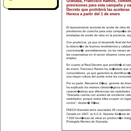
Granada, Francisco Ramos, coment
previsiones para esta campaña y va
Decreto que prohibirá las aceiteras
Horeca a partir del 1 de enero
El representante sectorial de aceite de oliva
previsiones de cosecha para esta campa�a de
toneladas de aceite de oliva en la provincia, 
Con prudencia, ya que el desarrollo final del 
la obtenci�n de buenos rendimientos y calida
concentrar�, previsiblemente, en los meses de
las cooperativas en el sector olivarero como 
empleo.
En cuanto al Real Decreto que prohibir� el uso 
de enero, Francisco Ramos ha se�alado que se
consumidores, ya que garantiza la identificaci
una mayor cultura del aceite entre los consumid
Por su parte, Macarena D�az, gerente de Ara
ha explicado los motivos climatol�gicos del r
caracter�sticas que diferencian las variedades d
"Granada cuenta con aceites de excelente calid
variedades, porque todas ellas ocupan un luga
cocina", destac� D�az.
FAECA-Granada tiene asociadas 49 cooperativa
Creada en 1947, la S.C.A. Nuestra Se�ora de 
7.000 hect�reas de olivar en producci�n int
Protegida Montes de Granada.