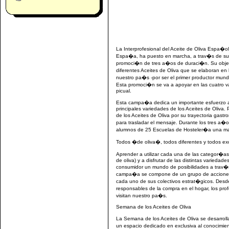
La Interprofesional del Aceite de Oliva Espa�ol
Espa�a, ha puesto en marcha, a trav�s de s
promoci�n de tres a�os de duraci�n. Su objeti
diferentes Aceites de Oliva que se elaboran e
nuestro pa�s -por ser el primer productor mun
Esta promoci�n se va a apoyar en las cuatro v
picual.
Esta campa�a dedica un importante esfuerzo a 
principales variedades de los Aceites de Oliva.
de los Aceites de Oliva por su trayectoria gas
para trasladar el mensaje. Durante los tres 
alumnos de 25 Escuelas de Hosteler�a una mast
Todos �de oliva�, todos diferentes y todos ex
Aprender a utilizar cada una de las categor�as c
de oliva) y a disfrutar de las distintas varieda
consumidor un mundo de posibilidades a trav�s 
campa�a se compone de un grupo de acciones 
cada uno de sus colectivos estrat�gicos. Desde
responsables de la compra en el hogar, los prof
visitan nuestro pa�s.
Semana de los Aceites de Oliva
La Semana de los Aceites de Oliva se desarroll
un espacio dedicado en exclusiva al conocimie