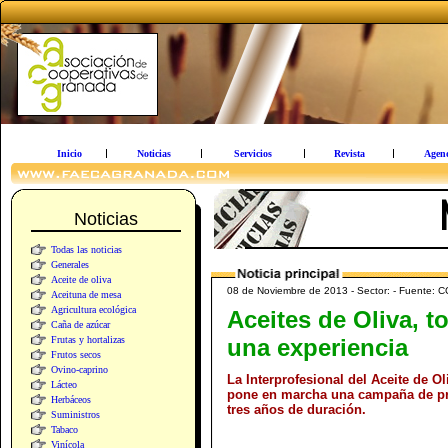
Inicio
Noticias
Servicios
Revista
Agen
Noticias
Todas las noticias
Generales
Aceite de oliva
08 de Noviembre de 2013 - Sector: - Fuente: 
Aceituna de mesa
Agricultura ecológica
Aceites de Oliva, t
Caña de azúcar
Frutas y hortalizas
una experiencia
Frutos secos
Ovino-caprino
La Interprofesional del Aceite de O
Lácteo
pone en marcha una campaña de p
Herbáceos
tres años de duración.
Suministros
Tabaco
Vinícola