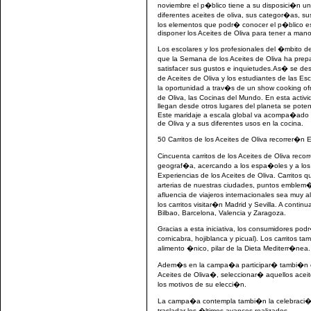
noviembre el p�blico tiene a su disposici�n u
diferentes aceites de oliva, sus categor�as, sus
los elementos que podr� conocer el p�blico es 
disponer los Aceites de Oliva para tener a mano 
Los escolares y los profesionales del �mbito de
que la Semana de los Aceites de Oliva ha pr
satisfacer sus gustos e inquietudes.As� se desa
de Aceites de Oliva y los estudiantes de las Es
la oportunidad a trav�s de un show cooking ofr
de Oliva, las Cocinas del Mundo. En esta activ
llegan desde otros lugares del planeta se pote
Este maridaje a escala global va acompa�ado d
de Oliva y a sus diferentes usos en la cocina.
50 Carritos de los Aceites de Oliva recorrer�
Cincuenta carritos de los Aceites de Oliva reco
geograf�a, acercando a los espa�oles y a los 
Experiencias de los Aceites de Oliva. Carritos
arterias de nuestras ciudades, puntos emblem�
afluencia de viajeros internacionales sea muy 
los carritos visitar�n Madrid y Sevilla. A conti
Bilbao, Barcelona, Valencia y Zaragoza.
Gracias a esta iniciativa, los consumidores po
cornicabra, hojiblanca y picual). Los carritos 
alimento �nico, pilar de la Dieta Mediterr�nea.
Adem�s en la campa�a participar� tambi�n e
Aceites de Oliva�, seleccionar� aquellos aceit
los motivos de su elecci�n.
La campa�a contempla tambi�n la celebraci�n 
trasladar los �ltimos avances realizados.