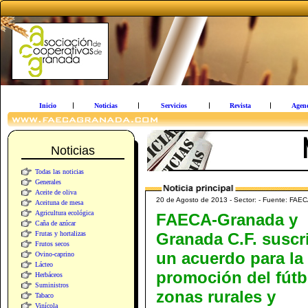
Inicio
Noticias
Servicios
Revista
Agen
Noticias
Todas las noticias
Generales
Aceite de oliva
20 de Agosto de 2013 - Sector: - Fuente: FAE
Aceituna de mesa
Agricultura ecológica
FAECA-Granada y
Caña de azúcar
Frutas y hortalizas
Granada C.F. suscr
Frutos secos
un acuerdo para la
Ovino-caprino
Lácteo
promoción del fútb
Herbáceos
Suministros
zonas rurales y
Tabaco
Vinícola