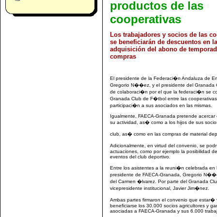
productos de las
cooperativas
Los trabajadores y socios de las co
se beneficiarán de descuentos en l
adquisición del abono de temporad
compras
El presidente de la Federaci�n Andaluza de 
Gregorio N��ez, y el presidente del Granada 
de colaboraci�n por el que la federaci�n se co
Granada Club de F�tbol entre las cooperativas
participaci�n a sus asociados en las mismas.
Igualmente, FAECA-Granada pretende acercar el
su actividad, as� como a los hijos de sus socio
club, as� como en las compras de material depor
Adicionalmente, en virtud del convenio, se pod
actuaciones, como por ejemplo la posibilidad d
eventos del club deportivo.
Entre los asistentes a la reuni�n celebrada en 
presidente de FAECA-Granada, Gregorio N��ez;
del Carmen �lvarez. Por parte del Granada Clu
vicepresidente institucional, Javier Jim�nez.
Ambas partes firmaron el convenio que estar�
beneficiarse los 30.000 socios agricultores y g
asociadas a FAECA-Granada y sus 6.000 traba