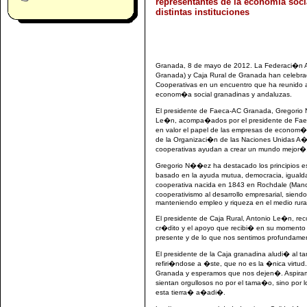
representantes de la economía socia
distintas instituciones
Granada, 8 de mayo de 2012. La Federaci�n A
Granada) y Caja Rural de Granada han celebra
Cooperativas en un encuentro que ha reunido 
econom�a social granadinas y andaluzas.
El presidente de Faeca-AC Granada, Gregorio 
Le�n, acompa�ados por el presidente de Faeca
en valor el papel de las empresas de econom�a
de la Organizaci�n de las Naciones Unidas A�
cooperativas ayudan a crear un mundo mejor�
Gregorio N��ez ha destacado los principios e
basado en la ayuda mutua, democracia, iguald
cooperativa nacida en 1843 en Rochdale (Manc
cooperativismo al desarrollo empresarial, sien
manteniendo empleo y riqueza en el medio rura
El presidente de Caja Rural, Antonio Le�n, r
cr�dito y el apoyo que recibi� en su momento 
presente y de lo que nos sentimos profundame
El presidente de la Caja granadina aludi� al
refiri�ndose a �ste, que no es la �nica virtu
Granada y esperamos que nos dejen�. Aspiramo
sientan orgullosos no por el tama�o, sino por 
esta tierra� a�adi�.