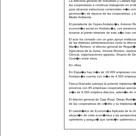
La directora general de Industrias y Calidad A
las cooperativas a continuar trabajando en el 
para alcanzar estructuras comerciales m�s co
generaci�n de riqueza de las cooperativas, y b
Medio Ambiente.
El presidente de Cepes Andaluc�a, Antonio Ro
econom�a social en Andaluc�a, con presencia
durante el primer trimestre de este a�o han c
El acto ha contado con un gran apoyo instituci
de las distintas administraciones como la direct
Mar�a Romero, el director general de Regad�o
Agricultura de la Junta, Victoria Romero, rep
Ciencia, organizaciones agrarias, Grupos de D
Covir�n entre otros.
En cifras
En Espa�a hay m�s de 18.000 empresas coop
Andaluc�a cuenta con m�s de 4.500 empresas
Faeca-Granada subraya la potente implantaci�
provincia con 85 empresas cooperativas asoci
m�s de 6.000 empleos directos, adem�s de mile
El director general de Caja Rural, Dimas Rodr
de las cooperativas de cr�dito y su implanta
El catedr�tico de Econom�a Aplicada de la Un
situaci�n de crisis econ�mica y las perspecti
optimismo y asegur� que tambi�n saldremos de