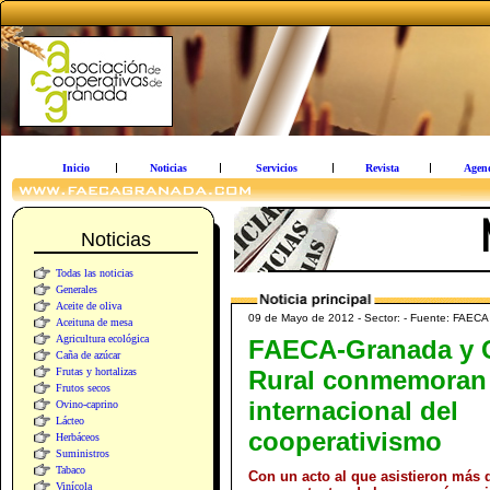
Inicio
Noticias
Servicios
Revista
Agen
Noticias
Todas las noticias
Generales
Aceite de oliva
09 de Mayo de 2012 - Sector: - Fuente: FAEC
Aceituna de mesa
Agricultura ecológica
FAECA-Granada y 
Caña de azúcar
Frutas y hortalizas
Rural conmemoran 
Frutos secos
internacional del
Ovino-caprino
Lácteo
cooperativismo
Herbáceos
Suministros
Tabaco
Con un acto al que asistieron más 
Vinícola