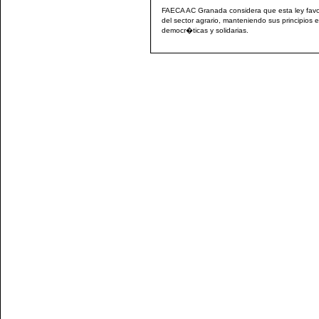
FAECA AC Granada considera que esta ley favor
del sector agrario, manteniendo sus principios
democr�ticas y solidarias.