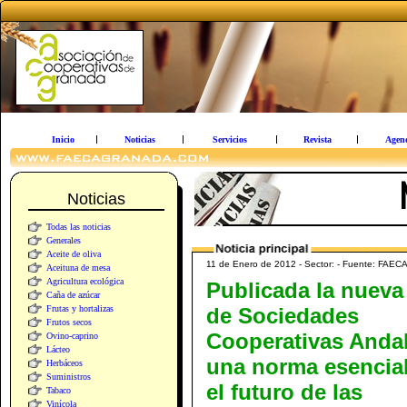
Inicio
Noticias
Servicios
Revista
Agen
Noticias
Todas las noticias
Generales
Aceite de oliva
11 de Enero de 2012 - Sector: - Fuente: FAEC
Aceituna de mesa
Agricultura ecológica
Publicada la nueva
Caña de azúcar
Frutas y hortalizas
de Sociedades
Frutos secos
Cooperativas Anda
Ovino-caprino
Lácteo
una norma esencial
Herbáceos
Suministros
el futuro de las
Tabaco
Vinícola