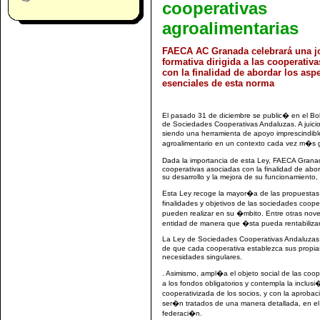
cooperativas
agroalimentarias
FAECA AC Granada celebrará una j
formativa dirigida a las cooperativ
con la finalidad de abordar los asp
esenciales de esta norma
El pasado 31 de diciembre se public� en el Bo
de Sociedades Cooperativas Andaluzas. A juic
siendo una herramienta de apoyo imprescindible
agroalimentario en un contexto cada vez m�s g
Dada la importancia de esta Ley, FAECA Granada
cooperativas asociadas con la finalidad de abo
su desarrollo y la mejora de su funcionamiento,
Esta Ley recoge la mayor�a de las propuestas
finalidades y objetivos de las sociedades coope
pueden realizar en su �mbito. Entre otras noved
entidad de manera que �sta pueda rentabilizar
La Ley de Sociedades Cooperativas Andaluzas r
de que cada cooperativa establezca sus propi
necesidades singulares.
. Asimismo, ampl�a el objeto social de las coop
a los fondos obligatorios y contempla la inclus
cooperativizada de los socios, y con la aprob
ser�n tratados de una manera detallada, en el
federaci�n.