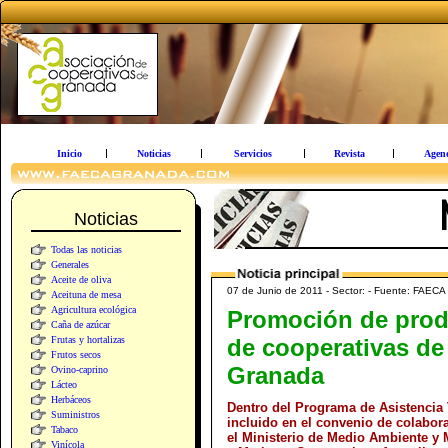
Inicio
Noticias
Servicios
Revista
Agen
Noticias
Todas las noticias
Generales
Aceite de oliva
07 de Junio de 2011 - Sector: - Fuente: FAEC
Aceituna de mesa
Agricultura ecológica
Promoción de prod
Caña de azúcar
Frutas y hortalizas
de cooperativas de
Frutos secos
Granada
Ovino-caprino
Lácteo
Herbáceos
Dentro del Programa de Asistencia
Suministros
incluido en el convenio de colabor
Tabaco
el Ministerio de Medio Ambiente y 
Vinícola