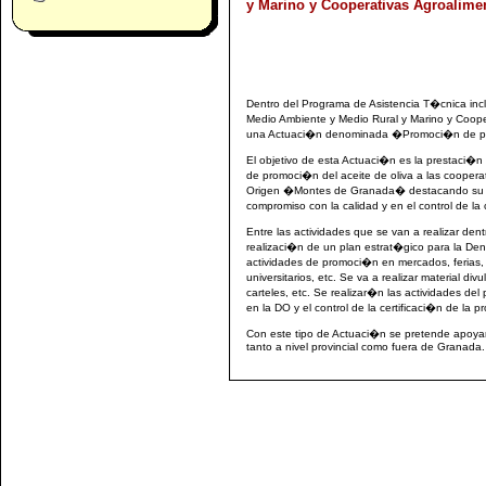
y Marino y Cooperativas Agroalimen
Dentro del Programa de Asistencia T�cnica incl
Medio Ambiente y Medio Rural y Marino y Coop
una Actuaci�n denominada �Promoci�n de pro
El objetivo de esta Actuaci�n es la prestaci�n
de promoci�n del aceite de oliva a las cooper
Origen �Montes de Granada� destacando su ca
compromiso con la calidad y en el control de la 
Entre las actividades que se van a realizar de
realizaci�n de un plan estrat�gico para la 
actividades de promoci�n en mercados, ferias, 
universitarios, etc. Se va a realizar material di
carteles, etc. Se realizar�n las actividades del
en la DO y el control de la certificaci�n de la 
Con este tipo de Actuaci�n se pretende apoy
tanto a nivel provincial como fuera de Granada.