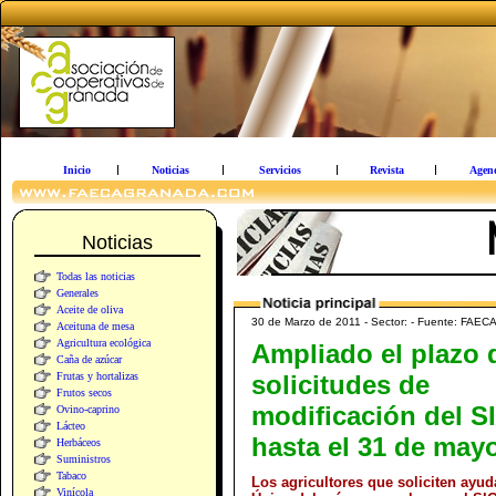
Inicio
Noticias
Servicios
Revista
Agen
Noticias
Todas las noticias
Generales
Aceite de oliva
30 de Marzo de 2011 - Sector: - Fuente: FAEC
Aceituna de mesa
Agricultura ecológica
Ampliado el plazo 
Caña de azúcar
Frutas y hortalizas
solicitudes de
Frutos secos
modificación del 
Ovino-caprino
Lácteo
hasta el 31 de may
Herbáceos
Suministros
Tabaco
Los agricultores que soliciten ayu
Vinícola