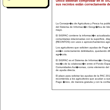
Único deberán comprobar en el SI
sus recintos están correctamente d
La Consejer�a de Agricultura y Pesca ha public
del Sistema de Informaci�n Geogr�fica de Ide
mayo.
El SIGPAC contiene la informaci�n actualizada 
comunitarias relacionadas con la superficie, d
(RECINTOS) con usos o aprovechamientos agrar
Los agricultores que soliciten ayudas de Pag
est�n correctamente delimitados, quedando dif
agr�cola.
El SIGPAC es el Sistema de Informaci�n Geogr
trav�s de la colaboraci�n entre el Fondo Espa
Comunidades Aut�nomas, como elemento del S
de ayuda directa.
El plazo para solicitar las ayudas de la PAC 2
recomienda a los agricultores que acudan a sus
Pago �nico, de manera gratuita y con la confi