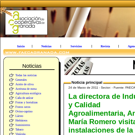
Inicio
Noticias
Servicios
Revista
Agen
Noticias
Todas las noticias
Generales
Aceite de oliva
24 de Marzo de 2011 - Sector: - Fuente: FAEC
Aceituna de mesa
Agricultura ecológica
La directora de Ind
Caña de azúcar
Frutas y hortalizas
y Calidad
Frutos secos
Agroalimentaria, A
Ovino-caprino
Lácteo
María Romero visita
Herbáceos
Suministros
instalaciones de la
Tabaco
Vinícola