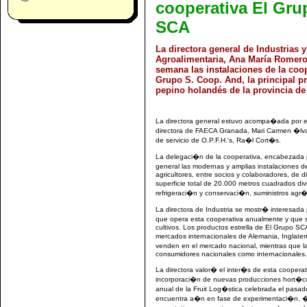
cooperativa El Gru
SCA
La directora general de Industrias 
Agroalimentaria, Ana María Romero 
semana las instalaciones de la coop
Grupo S. Coop. And, la principal p
pepino holandés de la provincia de
La directora general estuvo acompa�ada por el 
directora de FAECA Granada, Mari Carmen �lva
de servicio de O.P.F.H.'s, Ra�l Cort�s.
La delegaci�n de la cooperativa, encabezada p
general las modernas y amplias instalaciones 
agricultores, entre socios y colaboradores, de 
superficie total de 20.000 metros cuadrados di
refrigeraci�n y conservaci�n, suministros agr�c
La directora de Industria se mostr� interesada
que opera esta cooperativa anualmente y que
cultivos. Los productos estrella de El Grupo SC
mercados internacionales de Alemania, Inglaterr
venden en el mercado nacional, mientras que la
consumidores nacionales como internacionales.
La directora valor� el inter�s de esta cooperat
incorporaci�n de nuevas producciones hort�c
anual de la Fruit Log�stica celebrada el pasad
encuentra a�n en fase de experimentaci�n. 