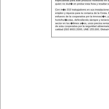
expectativas para este producto novedoso en l
quien no dud� en probar esta fruta y resaltar s
Con m�s 310 trabajadores en sus instalaciones
empleo y riqueza para la comarca de la Costa.
esfuerzo de la cooperativa por la innovaci�n,
hortofrut�colas, defendiendo siempre y teniendo
sector en los �ltimos a�os, unos precios renta
de esta cooperativa por la seguridad alimentari
calidad (ISO 9001:2000, UNE 155.000, Global-