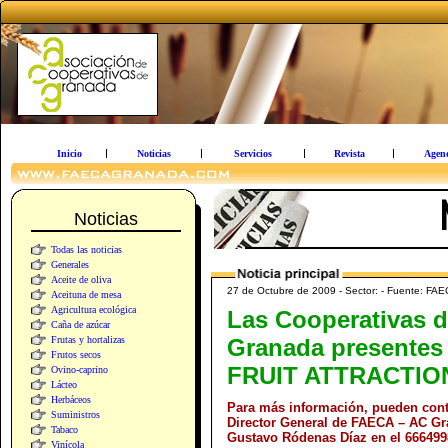
Inicio
Noticias
Servicios
Revista
Agen
Noticias
Todas las noticias
Generales
Aceite de oliva
27 de Octubre de 2009 - Sector: - Fuente: FA
Aceituna de mesa
Agricultura ecológica
Las Cooperativas 
Caña de azúcar
Frutas y hortalizas
Granada presentes
Frutos secos
FRUIT ATTRACTION
Ovino-caprino
Lácteo
Herbáceos
Para más información, pueden cont
Suministros
Director General de FAECA – AC Gr
Tabaco
Gustavo Ródenas Díaz en el 666499
Vinícola