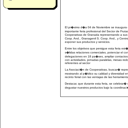
El pr�ximo d�a 04 de Noviembre se inaugura 
importante feria profesional del Sector de Fru
Cooperativas de Granada representando a sus 1
Coop. And., Granagenil S. Coop. And., y Centr
exponer sus productos y servicios.
Entre los objetivos que persigue esta feria est�
s�lidas relaciones comerciales, potenciar el c
delegaciones en 18 pa�ses, ampliar contactos
con actividades, jornadas paralelas, mesas re
referentes al sector
La Asociaci�n de Cooperativas, buscar� repres
mostrando al p�blico su calidad y diversidad en
recinto ferial con las ventajas de las herramienta
Destacar, que durante esta feria, se celebrar
degustar nuestros productos bajo la coordinac