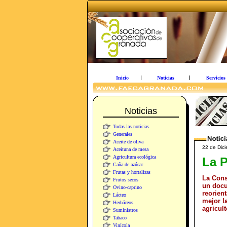
Inicio
Noticias
Servicios
Noticias
Todas las noticias
Generales
Aceite de oliva
22 de Dici
Aceituna de mesa
Agricultura ecológica
La P
Caña de azúcar
Frutas y hortalizas
La Cons
Frutos secos
un docu
Ovino-caprino
reorien
Lácteo
mejor l
Herbáceos
agricul
Suministros
Tabaco
Vinícola