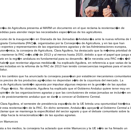
er�a de Agricultura presenta al MARM un documento en el que reclama la reorientaci�n de
didas para atender mejor las necesidades espec�ficas de los agricultores.
nscurso de la inauguraci�n en Granada de las Jornadas �Andaluc�a ante la nueva reforma de 
graria Comunitaria (PAC)�, organizadas por la Consejer�a de Agricultura, y en las que han
o expertos y representantes de las organizaciones agrarias y de las Administraciones europea,
auton�mica, la consejera de Agricultura, Clara Aguilera, ha destacado que la m�xima prioridad d
es mantener la PAC m�s all� de 2013 y al menos hasta 2020, debido a que el papel que juega e
ario en la regi�n andaluza es fundamental para su desarrollo. �Se necesita una PAC m�s �til 
 habr� que reorientar algunas medidas�, ha explicado Aguilera, en referencia a que varias de l
nes incluidas en la reforma de la PAC de 2013 han tenido consecuencias negativas para el secto
daluz.
e los cambios que ha anunciado la consejera pasar�an por establecer mecanismos comunitario
los precios de los productos agr�colas no dependan s�lo de la coyuntura del mercado. La
a de Agricultura tambi�n apuesta por impulsar algunas mejoras en la gesti�n de las ayudas
e Pago �nico. No obstante, Aguilera ha explicado que el Gobierno Andaluz quiere tener muy en
opini�n de las organizaciones agrarias y que las conclusiones de estas jornadas se incluir�n en
 de posicionamiento andaluz que se dar� a conocer al Gobierno Central.
e Clara Aguilera, el semestre de presidencia espa�ola de la UE brinda una oportunidad hist�rica
r esta reorientaci�n de la PAC. En dicho semestre, Andaluc�a apoyar� al Gobierno Central a 
clamar que se mantenga la especificidad del sector agrario y que el debate comunitario sobre la
dirija hacia la renacionalizaci�n de las ayudas agrarias.
on Marruecos
ta a los medios, la consejera ha aclarado que entre Marruecos y la UE s�lo se ha firmado un