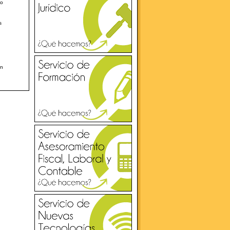
do
s
en