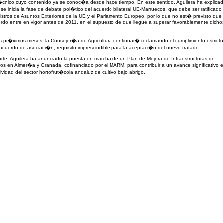
�cnico cuyo contenido ya se conoc�a desde hace tiempo. En este sentido, Aguilera ha explica
se inicia la fase de debate pol�tico del acuerdo bilateral UE-Marruecos, que debe ser ratificado
nistros de Asuntos Exteriores de la UE y el Parlamento Europeo, por lo que no est� previsto que
rdo entre en vigor antes de 2011, en el supuesto de que llegue a superar favorablemente dicho
s pr�ximos meses, la Consejer�a de Agricultura continuar� reclamando el cumplimiento estricto
 acuerdo de asociaci�n, requisito imprescindible para la aceptaci�n del nuevo tratado.
arte, Aguilera ha anunciado la puesta en marcha de un Plan de Mejora de Infraestructuras de
os en Almer�a y Granada, cofinanciado por el MARM, para contribuir a un avance significativo 
tividad del sector hortofrut�cola andaluz de cultivo bajo abrigo.