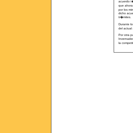
acuerdo t
que ahora 
por los mi
dicho acue
tr�mites.
Durante lo
del actual
Por otra p
Invernader
la competi