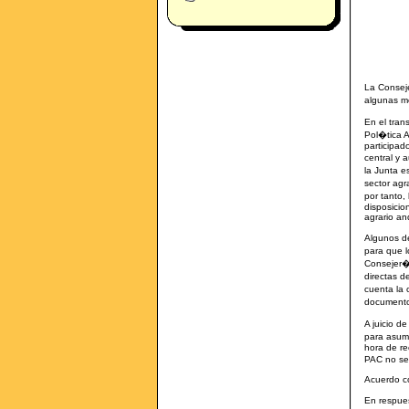
La Consej
algunas me
En el tra
Pol�tica A
participad
central y 
la Junta 
sector agr
por tanto,
disposicio
agrario an
Algunos d
para que 
Consejer�
directas d
cuenta la 
documento
A juicio d
para asumi
hora de re
PAC no se 
Acuerdo c
En respues