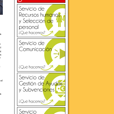
la
e
l
y,
as
r
s
 el
la