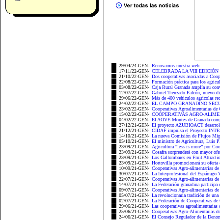
29/04/24-GEN-
Renovamos nuestra web
17/11/22-GEN-
CELEBRADA LA VIII EDICIÓN
21/10/22-GEN-
Dos cooperativas asociadas a Coop
22/08/22-GEN-
Formación práctica para los agricu
03/08/22-GEN-
Caja Rural Granada amplía su conv
12/07/22-GEN-
Gabriel Trenzado Falcón, nuevo dir
29/06/22-GEN-
Más de 400 vehículos agrícolas re
24/02/22-GEN-
EL CAMPO GRANADINO SECUN
23/02/22-GEN-
Cooperativas Agroalimentarias de 
15/02/22-GEN-
COOPERATIVAS AGRO-ALIME
04/02/22-GEN-
El AOVE Montes de Granada compart
27/12/21-GEN-
El proyecto AZUBIOACT desarrolla
21/12/21-GEN-
CIDAF impulsa el Proyecto INTESO
14/10/21-GEN-
La nueva Comisión de Flujos Migra
05/10/21-GEN-
El ministro de Agricultura, Luis P
23/09/21-GEN-
Agricultura “less is more” por Coo
23/09/21-GEN-
Cosafra sorprenderá con mayor ofe
23/09/21-GEN-
Los Gallombares en Fruit Attractio
23/09/21-GEN-
Hortovilla promocionará su oferta d
10/09/21-GEN-
Cooperativas Agro-alimentarias de
30/07/21-GEN-
La Interprofesional del Espárrago V
22/07/21-GEN-
Cooperativas Agro-alimentarias de 
14/07/21-GEN-
La Federación granadina participa e
09/07/21-GEN-
Cooperativas Agro-alimentarias de 
05/07/21-GEN-
La revolucionaria tradición de una
02/07/21-GEN-
La Federación de Cooperativas de G
29/06/21-GEN-
Las cooperativas agroalimentarias
25/06/21-GEN-
Cooperativas Agro-Alimentarias de
24/06/21-GEN-
El Consejo Regulador de la Deno