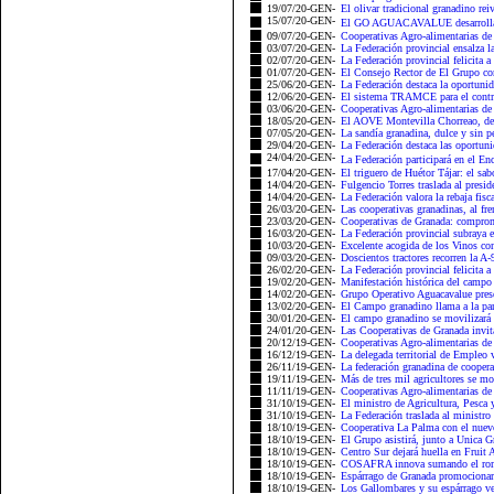
19/07/20-GEN-
El olivar tradicional granadino rei
15/07/20-GEN-
El GO AGUACAVALUE desarrolla n
09/07/20-GEN-
Cooperativas Agro-alimentarias de 
03/07/20-GEN-
La Federación provincial ensalza la
02/07/20-GEN-
La Federación provincial felicita a
01/07/20-GEN-
El Consejo Rector de El Grupo com
25/06/20-GEN-
La Federación destaca la oportunid
12/06/20-GEN-
El sistema TRAMCE para el control
03/06/20-GEN-
Cooperativas Agro-alimentarias de
18/05/20-GEN-
El AOVE Montevilla Chorreao, de 
07/05/20-GEN-
La sandía granadina, dulce y sin pe
29/04/20-GEN-
La Federación destaca las oportuni
24/04/20-GEN-
La Federación participará en el En
17/04/20-GEN-
El triguero de Huétor Tájar: el sab
14/04/20-GEN-
Fulgencio Torres traslada al presid
14/04/20-GEN-
La Federación valora la rebaja fisca
26/03/20-GEN-
Las cooperativas granadinas, al fre
23/03/20-GEN-
Cooperativas de Granada: compromi
16/03/20-GEN-
La Federación provincial subraya e
10/03/20-GEN-
Excelente acogida de los Vinos c
09/03/20-GEN-
Doscientos tractores recorren la A-
26/02/20-GEN-
La Federación provincial felicita a
19/02/20-GEN-
Manifestación histórica del campo 
14/02/20-GEN-
Grupo Operativo Aguacavalue pres
13/02/20-GEN-
El Campo granadino llama a la part
30/01/20-GEN-
El campo granadino se movilizará e
24/01/20-GEN-
Las Cooperativas de Granada invit
20/12/19-GEN-
Cooperativas Agro-alimentarias de
16/12/19-GEN-
La delegada territorial de Empleo v
26/11/19-GEN-
La federación granadina de cooperat
19/11/19-GEN-
Más de tres mil agricultores se mo
11/11/19-GEN-
Cooperativas Agro-alimentarias de 
31/10/19-GEN-
El ministro de Agricultura, Pesca 
31/10/19-GEN-
La Federación traslada al ministro 
18/10/19-GEN-
Cooperativa La Palma con el nuevo 
18/10/19-GEN-
El Grupo asistirá, junto a Unica G
18/10/19-GEN-
Centro Sur dejará huella en Fruit A
18/10/19-GEN-
COSAFRA innova sumando el romane
18/10/19-GEN-
Espárrago de Granada promocionará 
18/10/19-GEN-
Los Gallombares y su espárrago ver