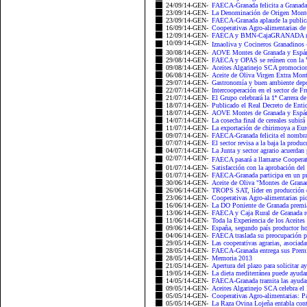
24/09/14-GEN-
FAECA-Granada felicita a Granada
23/09/14-GEN-
La Denominación de Origen Montes
23/09/14-GEN-
FAECA-Granada aplaude la publica
16/09/14-GEN-
Cooperativas Agro-alimentarias de
12/09/14-GEN-
FAECA y BMN-CajaGRANADA renue
10/09/14-GEN-
Iznaoliva y Cocineros Granadinos
30/08/14-GEN-
AOVE Montes de Granada y Espárr
29/08/14-GEN-
FAECA y OPAS se reúnen con la Vi
09/08/14-GEN-
Aceites Algarinejo SCA promociona
06/08/14-GEN-
Aceite de Oliva Virgen Extra Mont
29/07/14-GEN-
Gastronomía y buen ambiente depor
22/07/14-GEN-
Intercooperación en el sector de F
21/07/14-GEN-
El Grupo celebrará la 1ª Carrera d
18/07/14-GEN-
Publicado el Real Decreto de Entida
18/07/14-GEN-
AOVE Montes de Granada y Espárra
14/07/14-GEN-
La cosecha final de cereales subirá
11/07/14-GEN-
La exportación de chirimoya a E
09/07/14-GEN-
FAECA-Granada felicita el nombra
07/07/14-GEN-
El sector revisa a la baja la produ
04/07/14-GEN-
La Junta y sector agrario acuerdan 
02/07/14-GEN-
FAECA pasará a llamarse Cooperat
01/07/14-GEN-
Satisfacción con la aprobación del 
01/07/14-GEN-
FAECA-Granada participa en un pr
30/06/14-GEN-
Aceite de Oliva "Montes de Granad
26/06/14-GEN-
TROPS SAT, líder en producción de 
23/06/14-GEN-
Cooperativas Agro-alimentarias pid
16/06/14-GEN-
La DO Poniente de Granada premia
13/06/14-GEN-
FAECA y Caja Rural de Granada re
11/06/14-GEN-
Toda la Experiencia de los Aceites
09/06/14-GEN-
España, segundo país productor hor
04/06/14-GEN-
FAECA traslada su preocupación por
29/05/14-GEN-
Las cooperativas agrarias, asociad
28/05/14-GEN-
FAECA-Granada entrega sus Premi
28/05/14-GEN-
Memoria 2013
21/05/14-GEN-
Apertura del plazo para solicitar a
19/05/14-GEN-
La dieta mediterránea puede ayudar 
14/05/14-GEN-
FAECA-Granada tramita las ayudas 
09/05/14-GEN-
Aceites Algarinejo SCA celebra el
05/05/14-GEN-
Cooperativas Agro-alimentarias: Par
05/05/14-GEN-
La Raza Ovina Lojeña entabla con