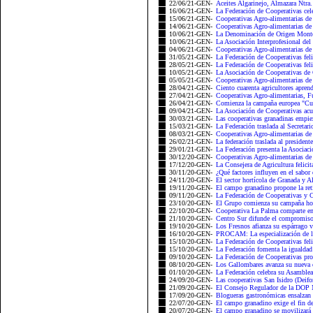
22/06/21-GEN-
Aceites Algarinejo, Almazara Ntra.
16/06/21-GEN-
La Federación de Cooperativas celeb
15/06/21-GEN-
Cooperativas Agro-alimentarias de 
14/06/21-GEN-
Cooperativas Agro-alimentarias de
10/06/21-GEN-
La Denominación de Origen Montes
10/06/21-GEN-
La Asociación Interprofesional del 
04/06/21-GEN-
Cooperativas Agro-alimentarias de 
31/05/21-GEN-
La Federación de Cooperativas felic
28/05/21-GEN-
La Federación de Cooperativas feli
10/05/21-GEN-
La Asociación de Cooperativas de
05/05/21-GEN-
Cooperativas Agro-alimentarias de 
28/04/21-GEN-
Ciento cuarenta agricultores apren
27/04/21-GEN-
Cooperativas Agro-alimentarias, F
26/04/21-GEN-
Comienza la campaña europea "CuT
09/04/21-GEN-
La Asociación de Cooperativas acu
30/03/21-GEN-
Las cooperativas granadinas empie
15/03/21-GEN-
La Federación traslada al Secretari
08/03/21-GEN-
Cooperativas Agro-alimentarias de 
26/02/21-GEN-
La federación traslada al presiden
29/01/21-GEN-
La Federación presenta la Asociació
30/12/20-GEN-
Cooperativas Agro-alimentarias de 
17/12/20-GEN-
La Consejera de Agricultura felicit
30/11/20-GEN-
¿Qué factores influyen en el sabor d
24/11/20-GEN-
El sector hortícola de Granada y Al
19/11/20-GEN-
El campo granadino propone la retir
09/11/20-GEN-
La Federación de Cooperativas y C
23/10/20-GEN-
El Grupo comienza su campaña horto
22/10/20-GEN-
Cooperativa La Palma comparte en
21/10/20-GEN-
Centro Sur difunde el compromiso 
19/10/20-GEN-
Los Fresnos afianza su espárrago ve
16/10/20-GEN-
PROCAM: La especialización de las 
15/10/20-GEN-
La Federación de Cooperativas felic
15/10/20-GEN-
La Federación fomenta la igualdad 
09/10/20-GEN-
La Federación de Cooperativas prom
08/10/20-GEN-
Los Gallombares avanza su nueva o
01/10/20-GEN-
La Federación celebra su Asamble
24/09/20-GEN-
Las cooperativas San Isidro (Deifo
21/09/20-GEN-
El Consejo Regulador de la DOP M
17/09/20-GEN-
Blogueras gastronómicas ensalzan 
22/07/20-GEN-
El campo granadino exige el fin de 
20/07/20-GEN-
El campo granadino se movilizará e