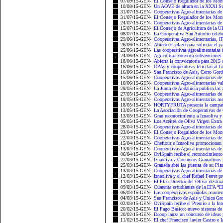
07/09/15-GEN-
El Consejo Regulador de los Mont
10/08/15-GEN-
Un AOVE de altura en la XXXI Sub
31/07/15-GEN-
Cooperativas Agro-alimentarias de 
31/07/15-GEN-
El Consejo Regulador de los Mont
24/07/15-GEN-
Cooperativas Agro-alimentarias de 
15/07/15-GEN-
El Consejo de Agricultura de la UE
08/07/15-GEN-
La Cooperativa San Antonio celebra
29/06/15-GEN-
Cooperativas Agro-alimentarias, I
26/06/15-GEN-
Abierto el plazo para solicitar el p
25/06/15-GEN-
Las cooperativas agroalimentarias 
24/06/15-GEN-
Agricultura convoca subvenciones par
18/06/15-GEN-
Abierta la convocatoria para 2015 d
16/06/15-GEN-
OPAs y cooperativas felicitan al Go
16/06/15-GEN-
San Francisco de Asís, Cerro Gordo
15/06/15-GEN-
Cooperativas Agro-alimentarias de
10/06/15-GEN-
Cooperativas Agro-alimentarias val
29/05/15-GEN-
La Junta de Andalucía publica las
27/05/15-GEN-
Cooperativas Agro-alimentarias de
19/05/15-GEN-
Cooperativas Agro-alimentarias ases
18/05/15-GEN-
HORTYFRUTA presenta la campaña 
13/05/15-GEN-
La Asociación de Cooperativas de
13/05/15-GEN-
Gran reconocimiento a Iznaoliva y
05/05/15-GEN-
Los Aceites de Oliva Virgen Extra 
28/04/15-GEN-
Cooperativas Agro-alimentarias de 
23/04/15-GEN-
El Consejo Regulador de los Monte
22/04/15-GEN-
Cooperativas Agro-alimentarias de
15/04/15-GEN-
Cheftour e Iznaoliva promocionan e
13/04/15-GEN-
Cooperativas Agro-alimentarias de 
06/04/15-GEN-
OviSpain recibe el reconocimiento
27/03/15-GEN-
Iznaoliva y Cocineros Granadinos 4
25/03/15-GEN-
Granada abre las puertas de su Plaza
13/03/15-GEN-
Cooperativas Agro-alimentarias de
12/03/15-GEN-
Iznaoliva y el chef Rafael Ferrer p
11/03/15-GEN-
El Plan Director del Olivar destin
09/03/15-GEN-
Cuarenta estudiantes de la EFA “El
06/03/15-GEN-
Las cooperativas españolas asumen 
04/03/15-GEN-
San Francisco de Asís y Unica Grou
02/03/15-GEN-
OviSpain recibe el Premio a la Inte
20/02/15-GEN-
El Pago Básico: nuevo sistema de 
20/02/15-GEN-
Dcoop lanza un concurso de ideas p
11/02/15-GEN-
El chef Francisco Javier Castro e 