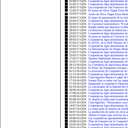
01/06/17-GEN-
Cooperativas Agro-alimentarias de 
31/05/17-GEN-
Cooperativas Agro-alimentarias de
18/05/17-GEN-
Las cooperativas San Francisco de 
11/05/17-GEN-
El Aceite de Oliva Virgen Extra M
25/04/17-GEN-
Aceite de Oliva Virgen Extra Mon
19/04/17-GEN-
El plazo de presentación de la soli
10/04/17-GEN-
Cooperativas Agro-alimentarias de
05/04/17-GEN-
El Concurso Gastronómico “II Gala
29/03/17-GEN-
España tendrá que abastecer la dem
28/03/17-GEN-
La directora General de Industrias
23/03/17-GEN-
Cooperativas Agro-alimentarias de 
20/03/17-GEN-
Se pone en marcha el Concurso Ga
09/03/17-GEN-
Cooperativas Agro-alimentarias de 
07/03/17-GEN-
El AOVE, de la DOP Montes de Gra
07/03/17-GEN-
Cooperativas Agro-alimentarias de 
03/03/17-GEN-
La Denominación de Origen Monte
27/02/17-GEN-
Cooperativas Agro-alimentarias de G
23/02/17-GEN-
Cooperativas Agro-alimentarias d
17/02/17-GEN-
Sánchez Maldonado destaca que Gra
31/01/17-GEN-
Cooperativas Agro-alimentarias de 
28/12/16-GEN-
La Consejería de Agricultura abona
19/12/16-GEN-
El Pleno del Parlamento Europeo a
01/12/16-GEN-
La Asociación de Cooperativas de 
21/11/16-GEN-
Cooperativas Agro-alimentarias de
19/10/16-GEN-
Clara Aguilera destaca el papel de 
17/10/16-GEN-
Susana Díaz se reúne con las organi
17/10/16-GEN-
Inaugurada la cooperativa Olemonte
01/10/16-GEN-
La concursante de la MasterChef Ju
30/09/16-GEN-
Cooperativas Agro-alimentarias de 
27/09/16-GEN-
Cooperativas Agro-alimentarias de 
21/09/16-GEN-
Cooperativas Agro-alimentarias de
05/08/16-GEN-
Se amplía el plazo para la presenta
25/07/16-GEN-
Clara Aguilera: “Necesitamos una 
14/07/16-GEN-
Cooperativas Agro-alimentarias d
05/07/16-GEN-
La Junta pone en marcha las bonifi
04/07/16-GEN-
La producción de aceite de oliva as
01/07/16-GEN-
Abierto el plazo para solicitar las 
20/06/16-GEN-
Las cooperativas agroalimentarias
19/06/16-GEN-
'Plan de Fomento de la Competiti
25/05/16-GEN-
Cooperativas Agro-alimentarias de 
20/05/16-GEN-
Cooperativas Agro-alimentarias de 