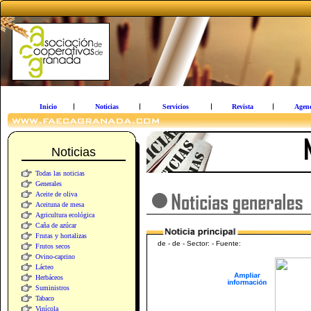
Inicio
Noticias
Servicios
Revista
Agen
Noticias
Todas las noticias
Generales
Aceite de oliva
Aceituna de mesa
Agricultura ecológica
Caña de azúcar
Frutas y hortalizas
de - de - Sector: - Fuente:
Frutos secos
Ovino-caprino
Lácteo
Herbáceos
Suministros
Tabaco
Vinícola