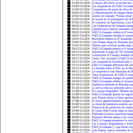
21/03/13-GEN-
El futuro del olivar se escribe hoy
19/03/13-GEN-
Las cooperativas de FAECA-Grana
11/03/13-GEN-
Cooperativas de aceite de oliva 
26/02/13-GEN-
La Denominación de Origen Montes
22/02/13-GEN-
Aceites de Granada “Tierras Altas”
12/02/13-GEN-
El recorte en el presupuesto de l
07/02/13-GEN-
El consejero de Agricultura, Luis
06/02/13-GEN-
Las cooperativas de Granada inaugu
05/02/13-GEN-
Granada busca nuevos mercados en
30/01/13-GEN-
FAECA-Granada celebra la II Jorn
30/01/13-GEN-
FAECA-Granada traslada al conseje
24/01/13-GEN-
Hortyfruta celebra su 6ª Asamblea
23/01/13-GEN-
Luis Planas aboga en Bruselas por
21/01/13-GEN-
Abierto para solicitar ayudas para 
28/12/12-GEN-
FAECA-Granada premia a la coope
18/12/12-GEN-
Autorizado el pago de 703 millones
05/12/12-GEN-
Constituido el Consejo Andaluz de
26/11/12-GEN-
Centro Sur, asociada a FAECA-Gran
23/11/12-GEN-
Las cooperativas hortofrutícolas y
21/11/12-GEN-
FAECA-Granada anfitriona del encu
13/11/12-GEN-
La Jornada sobre la PAC en el Hor
09/11/12-GEN-
La cooperativa San Sebastián de B
24/10/12-GEN-
Trece cooperativas de FAECA Grana
23/10/12-GEN-
FAECA-Granada entrega los premi
18/10/12-GEN-
FAECA-Granada celebra el reconoc
05/10/12-GEN-
Andalucía defiende en Bruselas un
01/10/12-GEN-
La stevia echa sus primeras raíces
21/09/12-GEN-
El Consejo Regulador "Montes de G
11/09/12-GEN-
FAECA-Granada aborda las negocia
06/09/12-GEN-
Luis Planas reitera la firme apuesta
27/08/12-GEN-
El sector agroalimentario acapara e
01/08/12-GEN-
La Junta de Andalucía nombra sus n
24/07/12-GEN-
Promoción de productos de cooper
19/06/12-GEN-
El Green Med Forum elige la ciud
13/06/12-GEN-
Publicada la nueva estructura orgán
06/06/12-GEN-
Jerónimo Molina anima a las cooper
18/05/12-GEN-
FAECA Granada promueve la visita d
16/05/12-GEN-
Los Consejos Reguladores y FAEC
09/05/12-GEN-
FAECA-Granada y Caja Rural conme
08/05/12-GEN-
Luis Planas, nuevo consejero de A