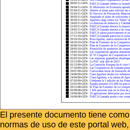
09/05/11-GEN-
FAECA Granada celebra su Asamble
28/04/11-GEN-
El Ministerio de Economía aprueba l
01/04/11-GEN-
Abierto el plazo para solicitar las 
31/03/11-GEN-
El Servicio de Prevención Manco
30/03/11-GEN-
Ampliado el plazo de solicitudes 
30/03/11-GEN-
Aguilera carga contra los “híper” a
24/03/11-GEN-
La directora de Industria y Calid
22/03/11-GEN-
FAECA Granada destaca la importan
24/02/11-GEN-
FAECA Granada asesora a las cooper
21/12/10-GEN-
FAECA valora positivamente el n
17/11/10-GEN-
FAECA-Granada patrocina la jornada
20/10/10-GEN-
Rosa Aguilar, nueva ministra de
04/10/10-GEN-
Plan de Fomento de la Competitivi
30/06/10-GEN-
Plan de Fomento de la Competitivi
28/05/10-GEN-
Promoción de productos de cooper
24/05/10-GEN-
Las cooperativas agrarias aumenta
17/02/10-GEN-
El VI Congreso de Cooperativas Agr
05/02/10-GEN-
Las empresas granadinas despliegan 
22/12/09-GEN-
La PAC más allá de 2013
01/12/09-GEN-
La Comisión Europea da el visto b
27/10/09-GEN-
Las Cooperativas de Granada pr
20/07/09-GEN-
Convocadas becas de formación de 
24/06/09-GEN-
Clara Aguilera resalta los esfuerzos
24/04/09-GEN-
Clara Aguilera, a la cartera de Agri
07/03/09-GEN-
Celebrada la 5 edición de los Prem
22/01/09-GEN-
España presenta 521.000 ha para la
20/12/08-GEN-
El Plan de Fomento de la Competit
03/09/08-GEN-
1.826 personas más en la lista de p
24/06/08-GEN-
24 agricultores fallecieron por acci
16/06/08-GEN-
FAECA Granada ayuda a sus cooper
El presente documento tiene como f
normas de uso de este portal web,