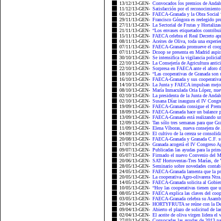
13/12/13-GEN-
Convocados los premios de Andalu
11/12/13-GEN-
Satisfacción por el reconocimient
05/12/13-GEN-
FAECA-Granada y la Obra Social “
29/11/13-GEN-
Francisco Góngora es reelegido
27/11/13-GEN-
La Sectorial de Frutas y Hortalizas
21/11/13-GEN-
“Los envases etiquetados contribui
15/11/13-GEN-
FAECA celebra el Real Decreto apr
08/11/13-GEN-
Aceites de Oliva, toda una experie
07/11/13-GEN-
FAECA-Granada promueve el cooper
07/11/13-GEN-
Dcoop se presenta en Madrid aspira
30/10/13-GEN-
Se intensifica la vigilancia polici
22/10/13-GEN-
La Consejería de Agricultura antic
22/10/13-GEN-
Sorpresa en FAECA ante el aforo de
18/10/13-GEN-
“Las cooperativas de Granada son u
16/10/13-GEN-
FAECA-Granada y sus cooperativas
14/10/13-GEN-
La Junta y FAECA impulsan mejoras
08/10/13-GEN-
María Inmaculada Oria López, nuev
02/10/13-GEN-
La presidenta de la Junta de Andal
02/10/13-GEN-
Susana Díaz inaugura el IV Congre
19/09/13-GEN-
FAECA-Granada consigue el Premio 
18/09/13-GEN-
FAECA-Granada hace un balance pos
13/09/13-GEN-
FAECA-Granada está realizando un
12/09/13-GEN-
Tan sólo tres semanas para que Gran
11/09/13-GEN-
Elena Víboras, nueva consejera de 
04/09/13-GEN-
El cultivo de la cereza se consolid
20/08/13-GEN-
FAECA-Granada y Granada C.F. sus
17/07/13-GEN-
Granada acogerá el IV Congreso Ag
09/07/13-GEN-
Publicadas las ayudas para la prime
05/07/13-GEN-
Firmado el nuevo Convenio del Man
20/06/13-GEN-
SAT Hortoventas-Tres Marías, de Ve
28/05/13-GEN-
Seminario sobre novedades contab
24/05/13-GEN-
FAECA-Granada lamenta que la pre
20/05/13-GEN-
La cooperativa Agro-olivarera Ntra.
14/05/13-GEN-
FAECA-Granada solicita al Gobiern
10/05/13-GEN-
“Hoy las cooperativas tienen que uni
08/05/13-GEN-
FAECA explica las claves del coop
03/05/13-GEN-
FAECA-Granada celebra su Asamble
29/04/13-GEN-
HORTYFRUTA se reúne con la Dele
09/04/13-GEN-
Abierto el plazo de solicitud de la
02/04/13-GEN-
El aceite de oliva virgen lidera el 
27/03/13-GEN-
Convocadas las ayudas de 2013 par