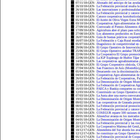
07/11/18-GEN-
Abonado del anticipo de las ayuda
26/10/18-GEN-
La Federación provincial resalta l
26/10/18-GEN-
Las innovaciones y profesionalidad
23/10/18-GEN-
La Federación provincial y catorce 
10/10/18-GEN-
Catorce cooperativas hortofrutícola
05/10/18-GEN-
El Aceite de Oliva Virgen Extra Mo
03/10/18-GEN-
Cooperativas Agro-alimentarias de 
27/09/18-GEN-
Convocado el Premio Alimentos de
17/09/18-GEN-
Agricultura abre el plazo para solic
27/08/18-GEN-
Los alimentos producidos en Europ
26/07/18-GEN-
Guía de buenas prácticas cooperati
16/07/18-GEN-
La Federación y Caja Rural enseñan
05/07/18-GEN-
Diagnóstico de competitividad en 
29/06/18-GEN-
El Grupo Operativo de Innovación
25/06/18-GEN-
El Grupo Operativo andaluz TRAMC
22/06/18-GEN-
La Cooperativa El Grupo promocion
22/06/18-GEN-
La IGP Espárrago de Huétor Tájar 
14/06/18-GEN-
Las cooperativas agroalimentarias 
08/06/18-GEN-
El Grupo Cooperativo oleícola, C
27/04/18-GEN-
San Francisco de Asís (Montefrío),
05/04/18-GEN-
Desacuerdo con la discriminación d
04/04/18-GEN-
Cooperativas Agro-alimentarias de 
26/03/18-GEN-
La Federación de Cooperativas, Pai
23/03/18-GEN-
La Denominación de Origen Montes
21/03/18-GEN-
La Federación de Cooperativas Agro
16/03/18-GEN-
FAECA y Bankia comparten su comp
12/03/18-GEN-
Constituido un Grupo Operativo en 
07/03/18-GEN-
La Junta abre una nueva convocatori
19/02/18-GEN-
La Denominación de Origen Montes
09/02/18-GEN-
Las cooperativas de Granada proyec
08/02/18-GEN-
La Federación provincial promocion
31/01/18-GEN-
La Federación provincial y catorce
12/01/18-GEN-
COSEGUR reparte 500 raciones de 
09/01/18-GEN-
AlmenSur avanza en los mercados c
04/01/18-GEN-
La Denominación de Origen Monte
22/12/17-GEN-
La Federación provincial y las co
20/12/17-GEN-
La Cooperativa Maitena del Genil, 
18/12/17-GEN-
Almendrera del Sur aborda los avan
12/12/17-GEN-
Se constituye un Grupo Operativo p
05/12/17-GEN-
La Federación provincial de Coope