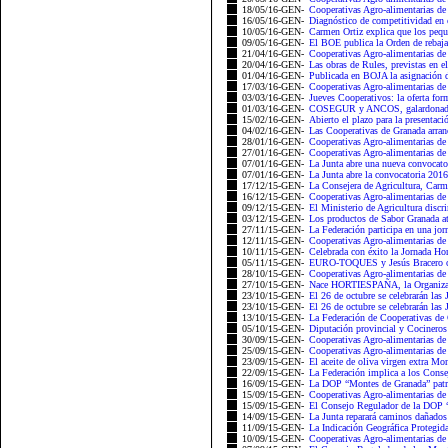
18/05/16-GEN-
Cooperativas Agro-alimentarias de
16/05/16-GEN-
Diagnóstico de competitividad en 
10/05/16-GEN-
Carmen Ortiz explica que los peque
09/05/16-GEN-
El BOE publica la Orden de rebaja
21/04/16-GEN-
Cooperativas Agro-alimentarias de 
20/04/16-GEN-
Las obras de Rules, previstas en e
01/04/16-GEN-
Publicada en BOJA la asignación de
17/03/16-GEN-
Cooperativas Agro-alimentarias de 
03/03/16-GEN-
Jueves Cooperativos: la oferta fo
01/03/16-GEN-
COSEGUR y ANCOS, galardonadas c
15/02/16-GEN-
Abierto el plazo para la presentaci
04/02/16-GEN-
Las Cooperativas de Granada arran
28/01/16-GEN-
Cooperativas Agro-alimentarias de
27/01/16-GEN-
Cooperativas Agro-alimentarias de
07/01/16-GEN-
La Junta abre una nueva convocator
07/01/16-GEN-
La Junta abre la convocatoria 2016
17/12/15-GEN-
La Consejera de Agricultura, Carme
16/12/15-GEN-
Cooperativas Agro-alimentarias de 
09/12/15-GEN-
El Ministerio de Agricultura discr
03/12/15-GEN-
Los productos de Sabor Granada atra
27/11/15-GEN-
La Federación participa en una jorn
12/11/15-GEN-
Cooperativas Agro-alimentarias de 
10/11/15-GEN-
Celebrada con éxito la Jornada Hor
05/11/15-GEN-
EURO-TOQUES y Jesús Bracero cel
28/10/15-GEN-
Cooperativas Agro-alimentarias de 
27/10/15-GEN-
Nace HORTIESPAÑA, la Organizació
23/10/15-GEN-
El 26 de octubre se celebrarán las
23/10/15-GEN-
El 26 de octubre se celebrarán las
13/10/15-GEN-
La Federación de Cooperativas de 
05/10/15-GEN-
Diputación provincial y Cocineros
30/09/15-GEN-
Cooperativas Agro-alimentarias de 
25/09/15-GEN-
Cooperativas Agro-alimentarias de
23/09/15-GEN-
El aceite de oliva virgen extra Mo
22/09/15-GEN-
La Federación implica a los Consej
16/09/15-GEN-
La DOP “Montes de Granada” patr
15/09/15-GEN-
Cooperativas Agro-alimentarias de 
15/09/15-GEN-
El Consejo Regulador de la DOP 
14/09/15-GEN-
La Junta reparará caminos dañados p
11/09/15-GEN-
La Indicación Geográfica Protegida
10/09/15-GEN-
Cooperativas Agro-alimentarias