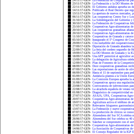
24/11/17-GEN-
La Federación de Cooperativas part
23/11/17-GEN-
La Federación y la DO Montes de G
22/11/17-GEN-
El Gobierno andaluz aprueba un dec
14/11/17-GEN-
Publicado el Real Decreto que reg
13/11/17-GEN-
La apertura de nuevos mercados, pri
06/11/17-GEN-
Las cooperativas Centro Sur y Los
31/10/17-GEN-
La Subdelegación del Gobierno y l
30/10/17-GEN-
La Federación de Cooperativas felic
25/10/17-GEN-
Cooperativas Agro-alimentarias de 
20/10/17-GEN-
Las cooperativas granadinas afianza
20/10/17-GEN-
Cooperativas Agro-alimentarias de 
11/10/17-GEN-
Cooperativas de Granada y catorce c
05/10/17-GEN-
Inaugurado el 5º Congreso de Coop
29/09/17-GEN-
Cita ineludible del cooperativismo
27/09/17-GEN-
Diputación de Granada abandera la
22/09/17-GEN-
La feria del cordero segureño de Hu
19/09/17-GEN-
La DO Montes de Granada y la IGP 
18/09/17-GEN-
Una APP permitirá al agricultor avi
13/09/17-GEN-
La delegación de Agricultura celeb
12/09/17-GEN-
Plan de Fomento de la Competiti
08/09/17-GEN-
Doce cooperativas granadinas reci
07/09/17-GEN-
Las exportaciones de aceite de oli
06/09/17-GEN-
Hasta el 15 de septiembre para pe
05/09/17-GEN-
Andalucía plantea a la Unión Europ
01/09/17-GEN-
La Comisión Europea aprueba la au
31/08/17-GEN-
Cooperativas apoya una regulación
23/08/17-GEN-
Convocatoria de subvenciones para 
22/08/17-GEN-
La alcachofa española de verano tri
01/08/17-GEN-
Diagnóstico de competitividad en 
27/07/17-GEN-
ASAJA, UPA, Cooperativas Agro-a
20/07/17-GEN-
Cooperativas Agro-alimentarias de 
19/07/17-GEN-
Agricultura activa el teléfono de a
17/07/17-GEN-
Relevantes blogueros gastronómico
13/07/17-GEN-
La Federación y nueve cooperativas
07/07/17-GEN-
La producción de cítricos se consol
03/07/17-GEN-
Almendrera del Sur SCA celebra su
26/06/17-GEN-
Almendrera del Sur celebra su 40 a
23/06/17-GEN-
Sánchez se compromete con el sector
20/06/17-GEN-
Cooperativas Agro-alimentarias
14/06/17-GEN-
La Asociación de Cooperativas de G
05/06/17-GEN-
El Consejo Regulador de la IGP Es