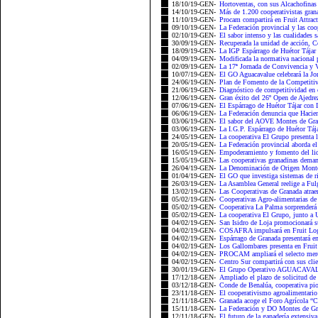
18/10/19-GEN-
Hortoventas, con sus Alcachofinas 
14/10/19-GEN-
Más de 1.200 cooperativistas grana
11/10/19-GEN-
Procam compartirá en Fruit Attracti
09/10/19-GEN-
La Federación provincial y las coo
02/10/19-GEN-
El sabor intenso y las cualidades
30/09/19-GEN-
Recuperada la unidad de acción, Co
18/09/19-GEN-
La IGP Espárrago de Huétor Tájar 
04/09/19-GEN-
Modificada la normativa nacional p
02/09/19-GEN-
La 17ª Jornada de Convivencia y VI
10/07/19-GEN-
El GO Aguacavalue celebrará la Jo
24/06/19-GEN-
Plan de Fomento de la Competiti
21/06/19-GEN-
Diagnóstico de competitividad en 
12/06/19-GEN-
Gran éxito del 26º Open de Ajedre
07/06/19-GEN-
El Espárrago de Huétor Tájar con I
06/06/19-GEN-
La Federación denuncia que Hacienda
03/06/19-GEN-
El sabor del AOVE Montes de Gran
03/06/19-GEN-
La I.G.P. Espárrago de Huétor Tájar
24/05/19-GEN-
La cooperativa El Grupo presenta l
20/05/19-GEN-
La Federación provincial aborda el 
16/05/19-GEN-
Empoderamiento y fomento del lide
15/05/19-GEN-
Las cooperativas granadinas deman
26/04/19-GEN-
La Denominación de Origen Montes 
01/04/19-GEN-
El GO que investiga sistemas de ri
26/03/19-GEN-
La Asamblea General reelige a Ful
13/02/19-GEN-
Las Cooperativas de Granada atraen 
05/02/19-GEN-
Cooperativas Agro-alimentarias de
05/02/19-GEN-
Cooperativa La Palma sorprenderá 
05/02/19-GEN-
La cooperativa El Grupo, junto a 
04/02/19-GEN-
San Isidro de Loja promocionará su
04/02/19-GEN-
COSAFRA impulsará en Fruit Logís
04/02/19-GEN-
Espárrago de Granada presentará en
04/02/19-GEN-
Los Gallombares presenta en Fruit L
04/02/19-GEN-
PROCAM ampliará el selecto mercad
04/02/19-GEN-
Centro Sur compartirá con sus clien
30/01/19-GEN-
El Grupo Operativo AGUACAVALUE
17/12/18-GEN-
Ampliado el plazo de solicitud de 
03/12/18-GEN-
Conde de Benalúa, cooperativa pione
23/11/18-GEN-
El cooperativismo agroalimentario
21/11/18-GEN-
Granada acoge el Foro Agrícola “C
15/11/18-GEN-
La Federación y DO Montes de Gran
12/11/18-GEN-
El futuro de la ganadería extensiva