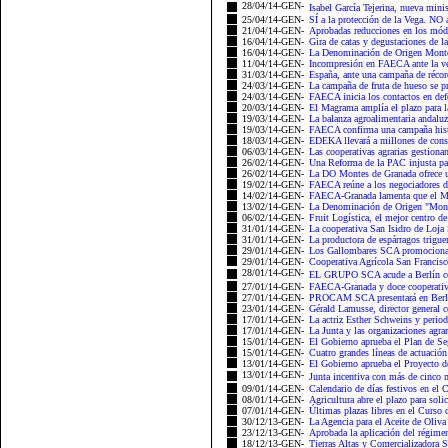
28/04/14-GEN-
Isabel García Tejerina, nueva mini
25/04/14-GEN-
SÍ a la protección de la Vega. NO a
21/04/14-GEN-
Aprobadas reducciones en los módu
16/04/14-GEN-
Gira de catas y degustaciones de l
16/04/14-GEN-
La Denominación de Origen Montes
11/04/14-GEN-
Incompresión en FAECA ante la ve
31/03/14-GEN-
España, ante una campaña de récor
24/03/14-GEN-
La campaña de fruta de hueso se p
24/03/14-GEN-
FAECA inicia los contactos en defe
20/03/14-GEN-
El Magrama amplía el plazo para la
19/03/14-GEN-
La balanza agroalimentaria andaluz
19/03/14-GEN-
FAECA confirma una campaña históri
18/03/14-GEN-
EDEKA llevará a millones de co
06/03/14-GEN-
Las cooperativas agrarias gestiona
26/02/14-GEN-
Una Reforma de la PAC injusta pa
26/02/14-GEN-
La DO Montes de Granada ofrece u
19/02/14-GEN-
FAECA reúne a los negociadores de
14/02/14-GEN-
FAECA-Granada lamenta que el Mini
13/02/14-GEN-
La Denominación de Origen "Montes
06/02/14-GEN-
Fruit Logística, el mejor centro de
31/01/14-GEN-
La cooperativa San Isidro de Loja 
31/01/14-GEN-
La productora de espárragos trig
29/01/14-GEN-
Los Gallombares SCA promocionará 
29/01/14-GEN-
Cooperativa Agrícola San Francisc
28/01/14-GEN-
EL GRUPO SCA acude a Berlín con
27/01/14-GEN-
FAECA-Granada y doce cooperativa
27/01/14-GEN-
PROCAM SCA presentará en Berlín 
23/01/14-GEN-
Gérald Lamusse, director general co
17/01/14-GEN-
La actriz Esther Schweins y period
17/01/14-GEN-
La Junta y las organizaciones agrar
15/01/14-GEN-
El Gobierno aprueba el Plan de S
15/01/14-GEN-
Cuatro grandes líneas de actuación 
13/01/14-GEN-
El Gobierno aprueba el Proyecto de
13/01/14-GEN-
Junta incentiva con más de cinco 
09/01/14-GEN-
Calendario de días festivos en el
08/01/14-GEN-
Agricultura abre el plazo para solic
07/01/14-GEN-
Últimas plazas libres en el Curso 
30/12/13-GEN-
La Agencia para el Aceite de Oliva
23/12/13-GEN-
Aprobada la aplicación del régimen
18/12/13-GEN-
Tierras Altas y Comercializadora S