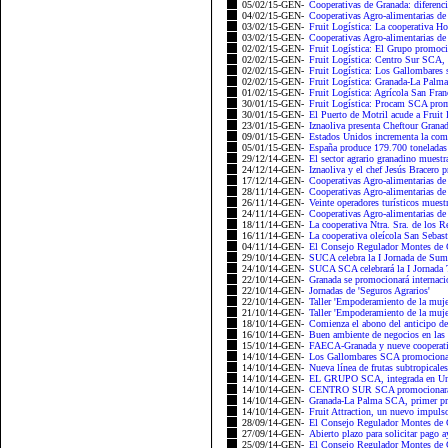
05/02/15-GEN-
Cooperativas de Granada: diferencia
04/02/15-GEN-
Cooperativas Agro-alimentarias de
03/02/15-GEN-
Fruit Logística: La cooperativa Hor
03/02/15-GEN-
Cooperativas Agro-alimentarias de 
02/02/15-GEN-
Fruit Logística: El Grupo promocio
02/02/15-GEN-
Fruit Logística: Centro Sur SCA, l
02/02/15-GEN-
Fruit Logística: Los Gallombares s
02/02/15-GEN-
Fruit Logística: Granada-La Palma,
01/02/15-GEN-
Fruit Logística: Agrícola San Fran
30/01/15-GEN-
Fruit Logística: Procam SCA promo
30/01/15-GEN-
El Puerto de Motril acude a Fruit L
23/01/15-GEN-
Iznaoliva presenta Cheftour Grana
09/01/15-GEN-
Estados Unidos incrementa la comp
05/01/15-GEN-
España produce 179.700 toneladas d
29/12/14-GEN-
El sector agrario granadino muestr
24/12/14-GEN-
Iznaoliva y el chef Jesús Bracero p
17/12/14-GEN-
Cooperativas Agro-alimentarias de G
28/11/14-GEN-
Cooperativas Agro-alimentarias de
26/11/14-GEN-
Veinte operadores turísticos muestr
24/11/14-GEN-
Cooperativas Agro-alimentarias de 
18/11/14-GEN-
La cooperativa Ntra. Sra. de los R
16/11/14-GEN-
La cooperativa oleícola San Sebasti
04/11/14-GEN-
El Consejo Regulador Montes de Gr
29/10/14-GEN-
SUCA celebra la I Jornada de Sumi
24/10/14-GEN-
SUCA SCA celebrará la I Jornada 
22/10/14-GEN-
Granada se promocionará internaci
22/10/14-GEN-
Jornadas de 'Seguros Agrarios'
22/10/14-GEN-
Taller 'Empoderamiento de la mujer
21/10/14-GEN-
Taller 'Empoderamiento de la mujer
18/10/14-GEN-
Comienza el abono del anticipo d
16/10/14-GEN-
Buen ambiente de negocios en las
15/10/14-GEN-
FAECA-Granada y nueve cooperativa
14/10/14-GEN-
Los Gallombares SCA promocionará 
14/10/14-GEN-
Nueva línea de frutas subtropica
14/10/14-GEN-
EL GRUPO SCA, integrada en Unic
14/10/14-GEN-
CENTRO SUR SCA promocionará sus 
14/10/14-GEN-
Granada-La Palma SCA, primer pro
14/10/14-GEN-
Fruit Attraction, un nuevo impulso 
28/09/14-GEN-
El Consejo Regulador Montes de G
27/09/14-GEN-
Abierto plazo para solicitar pago ay
25/09/14-GEN-
El Consejo Regulador Montes de Gr