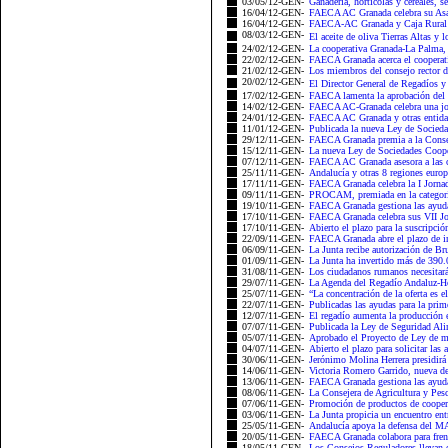
03/05/12-GEN-
Ganadería, hortícolas y cereales, se
16/04/12-GEN-
FAECA AC Granada celebra su Asam
16/04/12-GEN-
FAECA-AC Granada y Caja Rural re
08/03/12-GEN-
El aceite de oliva Tierras Altas y 
24/02/12-GEN-
La cooperativa Granada-La Palma, 
22/02/12-GEN-
FAECA Granada acerca el cooperativ
21/02/12-GEN-
Los miembros del consejo rector d
20/02/12-GEN-
El Director General de Regadíos y
17/02/12-GEN-
FAECA lamenta la aprobación del 
14/02/12-GEN-
FAECA AC-Granada celebra una jor
24/01/12-GEN-
FAECA AC Granada y otras entidad
11/01/12-GEN-
Publicada la nueva Ley de Socieda
29/12/11-GEN-
FAECA Granada premia a la Conseje
15/12/11-GEN-
La nueva Ley de Sociedades Cooper
07/12/11-GEN-
FAECA AC Granada asesora a las coo
25/11/11-GEN-
Andalucía y otras 8 regiones europ
17/11/11-GEN-
FAECA Granada celebra la I Jorna
09/11/11-GEN-
PROCAM, premiada en la categoría
19/10/11-GEN-
FAECA Granada gestiona las ayuda
17/10/11-GEN-
FAECA Granada celebra sus VII Jor
17/10/11-GEN-
Abierto el plazo para la suscripció
22/09/11-GEN-
FAECA Granada abre el plazo de ins
06/09/11-GEN-
La Junta recibe autorización de Bru
01/09/11-GEN-
La Junta ha invertido más de 390.0
31/08/11-GEN-
Los ciudadanos rumanos necesitará
29/07/11-GEN-
La Agenda del Regadío Andaluz-Ho
25/07/11-GEN-
“La concentración de la oferta es e
22/07/11-GEN-
Publicadas las ayudas para la prime
12/07/11-GEN-
El regadío aumenta la producción e
07/07/11-GEN-
Publicada la Ley de Seguridad Ali
05/07/11-GEN-
Aprobado el Proyecto de Ley de me
04/07/11-GEN-
Abierto el plazo para solicitar las 
30/06/11-GEN-
Jerónimo Molina Herrera presidir
14/06/11-GEN-
Victoria Romero Garrido, nueva del
13/06/11-GEN-
FAECA Granada gestiona las ayudas
08/06/11-GEN-
La Consejera de Agricultura y Pesc
07/06/11-GEN-
Promoción de productos de cooper
03/06/11-GEN-
La Junta propicia un encuentro entr
25/05/11-GEN-
Andalucía apoya la defensa del M
20/05/11-GEN-
FAECA Granada colabora para frenar
18/05/11-GEN-
Los Consejos Reguladores llevan el